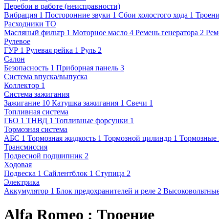
Перебои в работе (неисправности)
Вибрация
1
Посторонние звуки
1
Сбои холостого хода
1
Троен
Расходники ТО
Масляный фильтр
1
Моторное масло
4
Ремень генератора
2
Рем
Рулевое
ГУР
1
Рулевая рейка
1
Руль
2
Салон
Безопасность
1
Приборная панель
3
Система впуска/выпуска
Коллектор
1
Система зажигания
Зажигание
10
Катушка зажигания
1
Свечи
1
Топливная система
ГБО
1
ТНВД
1
Топливные форсунки
1
Тормозная система
АБС
1
Тормозная жидкость
1
Тормозной цилиндр
1
Тормозные 
Трансмиссия
Подвесной подшипник
2
Ходовая
Подвеска
1
Сайлентблок
1
Ступица
2
Электрика
Аккумулятор
1
Блок предохранителей и реле
2
Высоковольтные
Alfa Romeo : Троение