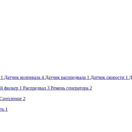
1
Датчик коленвала
4
Датчик распредвала
1
Датчик скорости
1
Д
й фильтр
1
Распредвал
3
Ремень генератора
2
Сцепление
2
ть
1