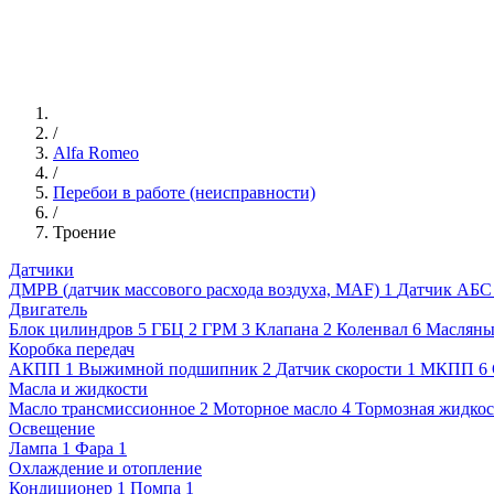
/
Alfa Romeo
/
Перебои в работе (неисправности)
/
Троение
Датчики
ДМРВ (датчик массового расхода воздуха, MAF)
1
Датчик АБС
Двигатель
Блок цилиндров
5
ГБЦ
2
ГРМ
3
Клапана
2
Коленвал
6
Масляны
Коробка передач
АКПП
1
Выжимной подшипник
2
Датчик скорости
1
МКПП
6
Масла и жидкости
Масло трансмиссионное
2
Моторное масло
4
Тормозная жидкос
Освещение
Лампа
1
Фара
1
Охлаждение и отопление
Кондиционер
1
Помпа
1