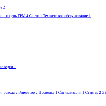
ие
2
ень и цепь ГРМ
4
Свечи
1
Техническое обслуживание
1
колодки
1
 провода
2
Генератор
2
Проводка
1
Сигнализация
1
Стартер
2
Э