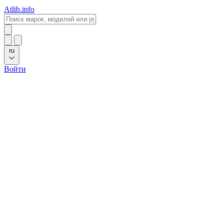
Atlib.info
ru
Войти