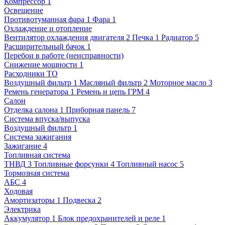
Компрессор
1
Освещение
Противотуманная фара
1
Фара
1
Охлаждение и отопление
Вентилятор охлаждения двигателя
2
Печка
1
Радиатор
5
Расширительный бачок
1
Перебои в работе (неисправности)
Снижение мощности
1
Расходники ТО
Воздушный фильтр
1
Масляный фильтр
2
Моторное масло
3
Ремень генератора
1
Ремень и цепь ГРМ
4
Салон
Отделка салона
1
Приборная панель
7
Система впуска/выпуска
Воздушный фильтр
1
Система зажигания
Зажигание
4
Топливная система
ТНВД
3
Топливные форсунки
4
Топливный насос
5
Тормозная система
АБС
4
Ходовая
Амортизаторы
1
Подвеска
2
Электрика
Аккумулятор
1
Блок предохранителей и реле
1