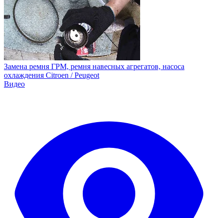
Замена ремня ГРМ, ремня навесных агрегатов, насоса
охлаждения Citroen / Peugeot
Видео