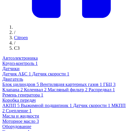
/
Citroen
/
C3
Автоэлектроника
Круиз-контроль
1
Датчики
Датчик АБС
1
Датчик скорости
1
Двигатель
Блок цилиндров
5
Вентиляция картерных газов
1
ГБЦ
3
Клапана
2
Коленвал
2
Масляный фильтр
2
Распредвал
1
Ремень генератора
1
Коробка передач
АКПП
5
Выжимной подшипник
1
Датчик скорости
1
МКПП
2
Сцепление
1
Масла и жидкости
Моторное масло
3
Оборудование