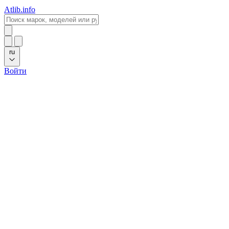
Atlib.info
ru
Войти