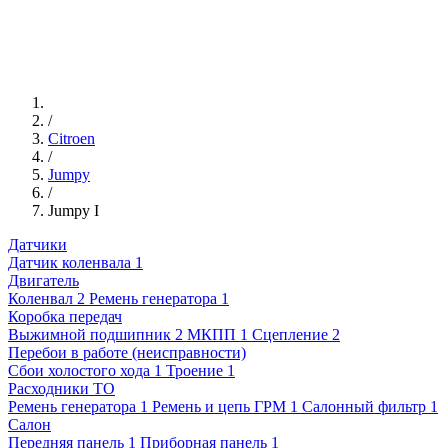
/
Citroen
/
Jumpy
/
Jumpy I
Датчики
Датчик коленвала
1
Двигатель
Коленвал
2
Ремень генератора
1
Коробка передач
Выжимной подшипник
2
МКПП
1
Сцепление
2
Перебои в работе (неисправности)
Сбои холостого хода
1
Троение
1
Расходники ТО
Ремень генератора
1
Ремень и цепь ГРМ
1
Салонный фильтр
1
Салон
Передняя панель
1
Приборная панель
1