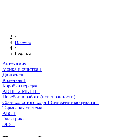
/
Daewoo
/
Leganza
Автохимия
Мойка и очистка
1
Двигатель
Коленвал
1
Коробка передач
АКПП
2
МКПП
1
Перебои в работе (неисправности)
Сбои холостого хода
1
Снижение мощности
1
Тормозная система
АБС
1
Электрика
ЭБУ
1