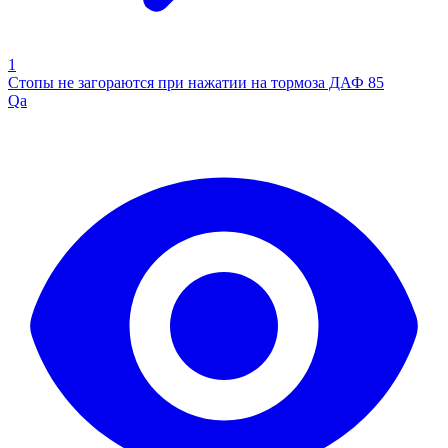
1
Стопы не загораются при нажатии на тормоза ДАФ 85
Qa