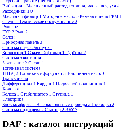
Перебои в работе (неисправности)
Вибрация
1
Увеличенный расход топлива, масла, воздуха
4
Расходники ТО
Масляный фильтр
1
Моторное масло
5
Ремень и цепь ГРМ
1
Свечи
1
Техническое обслуживание
2
Рулевое
ГУР
2
Руль
2
Салон
Приборная панель
3
Система впуска/выпуска
Коллектор
1
Сажевый фильтр
1
Турбина
2
Система зажигания
Зажигание
2
Свечи
1
Топливная система
ТНВД
2
Топливные форсунки
3
Топливный насос
6
Трансмиссия
Дифференциал
1
Кардан
1
Подвесной подшипник
1
Ходовая
Колеса
1
Стабилизатор
1
Ступица
1
Электрика
Блок комфорта
1
Высоковольтные провода
2
Проводка
2
Система подогрева
2
Стартер
2
ЭБУ
3
DAF : каталог инструкций