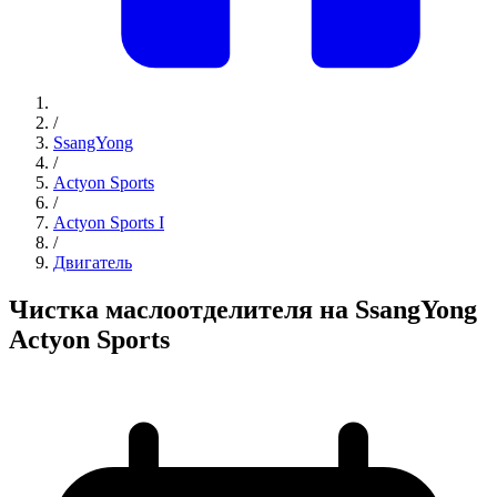
/
SsangYong
/
Actyon Sports
/
Actyon Sports I
/
Двигатель
Чистка маслоотделителя на SsangYong
Actyon Sports