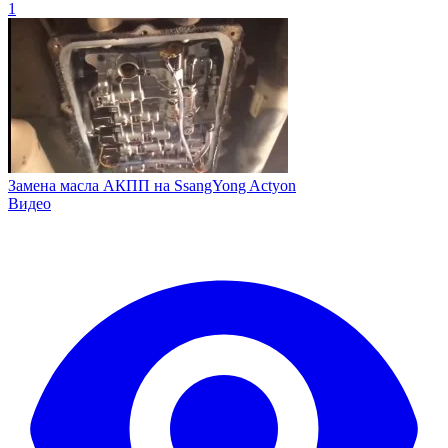
1
Замена масла АКПП на SsangYong Actyon
Видео