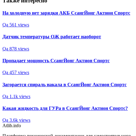
Также интересно
На холодную нет зарядки АКБ СсангЙонг Актион Спортс
Qa
561 views
Датчик температуры ОЖ работает наоборот
Qa
878 views
Пропадает мощность СсангЙонг Актион Спортс
Qa
457 views
Загорается спираль накала в СсангЙонг Актион Спортс
Qa
1.1k views
Какая жидкость для ГУРа в СсангЙонг Актион Спортс?
Qa
3.6k views
Atlib.info
Платформа технической документации для самостоятельного