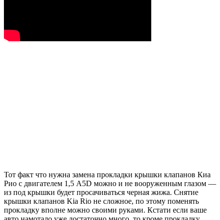
Тот факт что нужна замена прокладки крышки клапанов Киа
Рио с двигателем 1,5 A5D можно и не вооруженным глазом —
из под крышки будет просачиваться черная жижа. Снятие
крышки клапанов Kia Rio не сложное, по этому поменять
прокладку вполне можно своими руками. Кстати если ваше
авто намотало уже достаточно много, то кроме прокладку