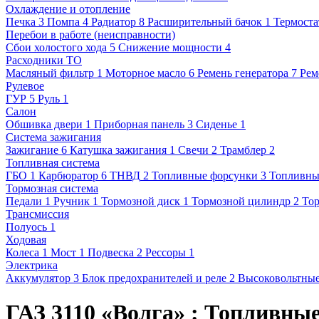
Охлаждение и отопление
Печка
3
Помпа
4
Радиатор
8
Расширительный бачок
1
Термоста
Перебои в работе (неисправности)
Сбои холостого хода
5
Снижение мощности
4
Расходники ТО
Масляный фильтр
1
Моторное масло
6
Ремень генератора
7
Рем
Рулевое
ГУР
5
Руль
1
Салон
Обшивка двери
1
Приборная панель
3
Сиденье
1
Система зажигания
Зажигание
6
Катушка зажигания
1
Свечи
2
Трамблер
2
Топливная система
ГБО
1
Карбюратор
6
ТНВД
2
Топливные форсунки
3
Топливны
Тормозная система
Педали
1
Ручник
1
Тормозной диск
1
Тормозной цилиндр
2
Тор
Трансмиссия
Полуось
1
Ходовая
Колеса
1
Мост
1
Подвеска
2
Рессоры
1
Электрика
Аккумулятор
3
Блок предохранителей и реле
2
Высоковольтные
ГАЗ 3110 «Волга» : Топливны