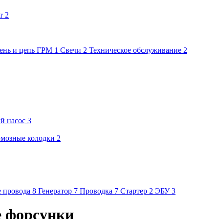
т
2
ень и цепь ГРМ
1
Свечи
2
Техническое обслуживание
2
й насос
3
мозные колодки
2
 провода
8
Генератор
7
Проводка
7
Стартер
2
ЭБУ
3
е форсунки