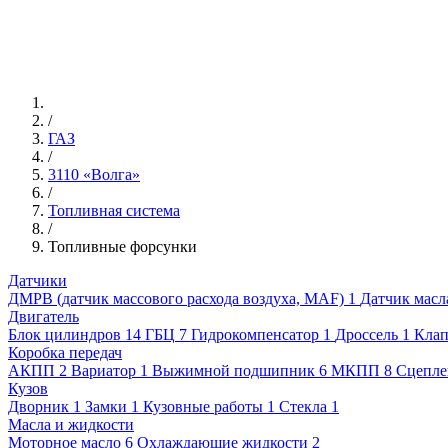
/
ГАЗ
/
3110 «Волга»
/
Топливная система
/
Топливные форсунки
Датчики
ДМРВ (датчик массового расхода воздуха, MAF)
1
Датчик масл
Двигатель
Блок цилиндров
14
ГБЦ
7
Гидрокомпенсатор
1
Дроссель
1
Клап
Коробка передач
АКПП
2
Вариатор
1
Выжимной подшипник
6
МКПП
8
Сцепле
Кузов
Дворник
1
Замки
1
Кузовные работы
1
Стекла
1
Масла и жидкости
Моторное масло
6
Охлаждающие жидкости
2