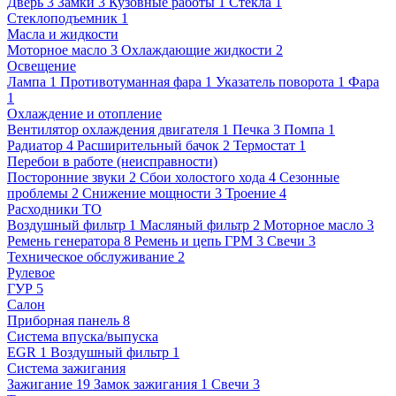
Дверь
3
Замки
3
Кузовные работы
1
Стекла
1
Стеклоподъемник
1
Масла и жидкости
Моторное масло
3
Охлаждающие жидкости
2
Освещение
Лампа
1
Противотуманная фара
1
Указатель поворота
1
Фара
1
Охлаждение и отопление
Вентилятор охлаждения двигателя
1
Печка
3
Помпа
1
Радиатор
4
Расширительный бачок
2
Термостат
1
Перебои в работе (неисправности)
Посторонние звуки
2
Сбои холостого хода
4
Сезонные
проблемы
2
Снижение мощности
3
Троение
4
Расходники ТО
Воздушный фильтр
1
Масляный фильтр
2
Моторное масло
3
Ремень генератора
8
Ремень и цепь ГРМ
3
Свечи
3
Техническое обслуживание
2
Рулевое
ГУР
5
Салон
Приборная панель
8
Система впуска/выпуска
EGR
1
Воздушный фильтр
1
Система зажигания
Зажигание
19
Замок зажигания
1
Свечи
3