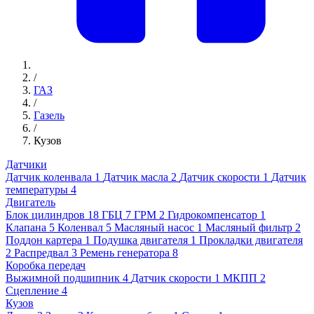
/
ГАЗ
/
Газель
/
Кузов
Датчики
Датчик коленвала
1
Датчик масла
2
Датчик скорости
1
Датчик
температуры
4
Двигатель
Блок цилиндров
18
ГБЦ
7
ГРМ
2
Гидрокомпенсатор
1
Клапана
5
Коленвал
5
Масляный насос
1
Масляный фильтр
2
Поддон картера
1
Подушка двигателя
1
Прокладки двигателя
2
Распредвал
3
Ремень генератора
8
Коробка передач
Выжимной подшипник
4
Датчик скорости
1
МКПП
2
Сцепление
4
Кузов