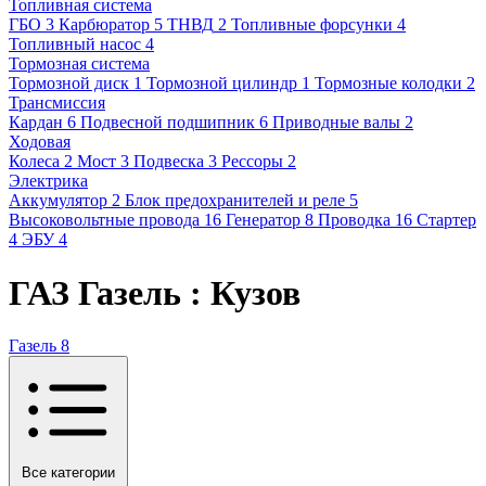
Топливная система
ГБО
3
Карбюратор
5
ТНВД
2
Топливные форсунки
4
Топливный насос
4
Тормозная система
Тормозной диск
1
Тормозной цилиндр
1
Тормозные колодки
2
Трансмиссия
Кардан
6
Подвесной подшипник
6
Приводные валы
2
Ходовая
Колеса
2
Мост
3
Подвеска
3
Рессоры
2
Электрика
Аккумулятор
2
Блок предохранителей и реле
5
Высоковольтные провода
16
Генератор
8
Проводка
16
Стартер
4
ЭБУ
4
ГАЗ Газель : Кузов
Газель
8
Все категории