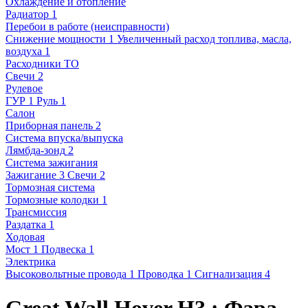
Охлаждение и отопление
Радиатор
1
Перебои в работе (неисправности)
Снижение мощности
1
Увеличенный расход топлива, масла,
воздуха
1
Расходники ТО
Свечи
2
Рулевое
ГУР
1
Руль
1
Салон
Приборная панель
2
Система впуска/выпуска
Лямбда-зонд
2
Система зажигания
Зажигание
3
Свечи
2
Тормозная система
Тормозные колодки
1
Трансмиссия
Раздатка
1
Ходовая
Мост
1
Подвеска
1
Электрика
Высоковольтные провода
1
Проводка
1
Сигнализация
4
Great Wall Hover H3 : Фара