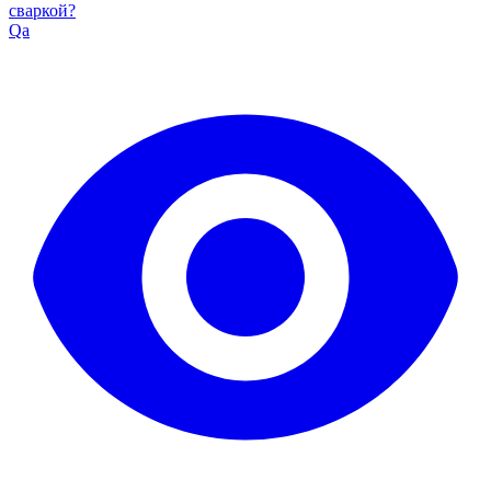
сваркой?
Qa