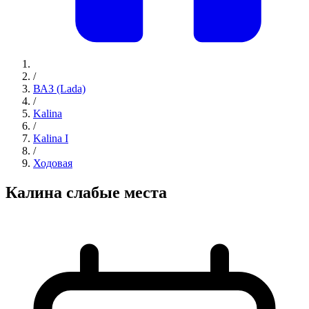
/
ВАЗ (Lada)
/
Kalina
/
Kalina I
/
Ходовая
Калина слабые места