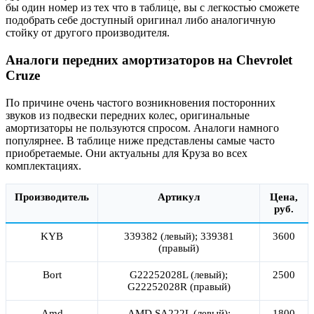
бы один номер из тех что в таблице, вы с легкостью сможете
подобрать себе доступный оригинал либо аналогичную
стойку от другого производителя.
Аналоги передних амортизаторов на Chevrolet
Cruze
По причине очень частого возникновения посторонних
звуков из подвески передних колес, оригинальные
амортизаторы не пользуются спросом. Аналоги намного
популярнее. В таблице ниже представлены самые часто
приобретаемые. Они актуальны для Круза во всех
комплектациях.
Производитель
Артикул
Цена,
руб.
KYB
339382 (левый); 339381
3600
(правый)
Bort
G22252028L (левый);
2500
G22252028R (правый)
Amd
AMD.SA222L (левый);
1800