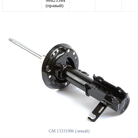
96425344
(правый)
GM 13331986 (левый)