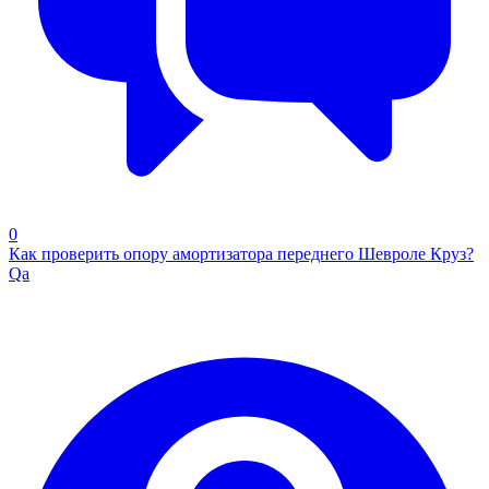
0
Как проверить опору амортизатора переднего Шевроле Круз?
Qa