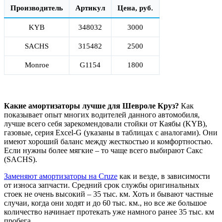
Производитель
Артикул
Цена, руб.
KYB
348032
3000
SACHS
315482
2500
Monroe
G1154
1800
Какие амортизаторы лучше для Шевроле Круз?
Как
показывает опыт многих водителей данного автомобиля,
лучше всего себя зарекомендовали стойки от Каябы (KYB),
газовые, серия Excel-G (указаны в таблицах с аналогами). Они
имеют хороший баланс между жесткостью и комфортностью.
Если нужны более мягкие – то чаще всего выбирают Сакс
(SACHS).
Заменяют амортизаторы на Cruze
как и везде, в зависимости
от износа запчасти. Средний срок службы оригинальных
стоек не очень высокий – 35 тыс. км. Хоть и бывают частные
случаи, когда они ходят и до 60 тыс. км., но все же большое
количество начинает протекать уже намного ранее 35 тыс. км
пробега.