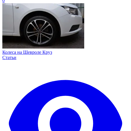
0
Колеса на Шевроле Круз
Статьи