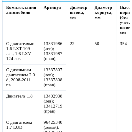
Комплектация
Артикул
Диаметр
Диаметр
Высо
автомобиля
штока,
корпуса,
корпу
мм
мм
(без
учета
штока
мм
С двигателями
13331986
22
50
354
1.6 LXT 109
(лев);
л.с., 1.6 LXV
13331987
124 л.с.
(прав);
С дизельным
13337807
двигателем 2.0
(лев);
d, 2008-2011
13337808
г.в.
(прав);
Двигатель 1.8
13402938
(лев);
13412719
(прав);
С двигателем
96425340
1.7 LUD
(левый);