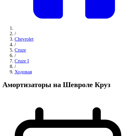
/
Chevrolet
/
Cruze
/
Cruze I
/
Ходовая
Амортизаторы на Шевроле Круз