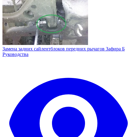
Замена задних сайлентблоков передних рычагов Зафира Б
Руководства