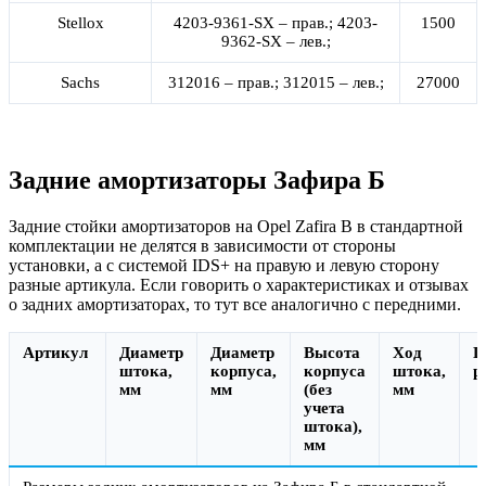
Stellox
4203-9361-SX – прав.; 4203-
1500
9362-SX – лев.;
Sachs
312016 – прав.; 312015 – лев.;
27000
Задние амортизаторы Зафира Б
Задние стойки амортизаторов на Opel Zafira B в стандартной
комплектации не делятся в зависимости от стороны
установки, а с системой IDS+ на правую и левую сторону
разные артикула. Если говорить о характеристиках и отзывах
о задних амортизаторах, то тут все аналогично с передними.
Артикул
Диаметр
Диаметр
Высота
Ход
Ц
штока,
корпуса,
корпуса
штока,
р
мм
мм
(без
мм
учета
штока),
мм