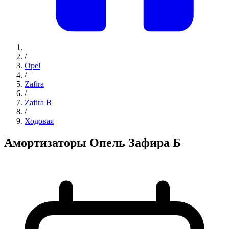
/
Opel
/
Zafira
/
Zafira B
/
Ходовая
Амортизаторы Опель Зафира Б