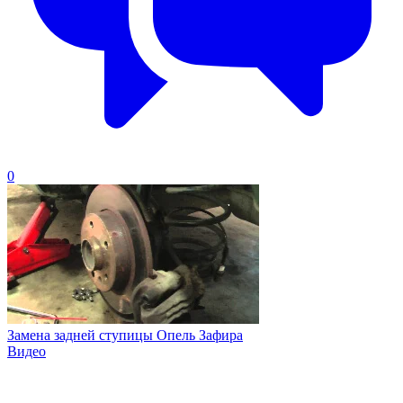
0
Замена задней ступицы Опель Зафира
Видео