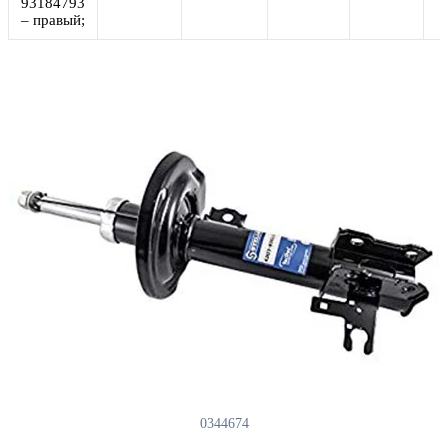
93184793
– правый;
0344674