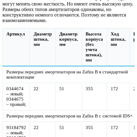
могут менять свою жесткость. Но имеют очень высокую цену.
Размеры обеих типов амортизаторов одинаковы, но
конструктивно немного отличаются. Поэтому не являются
взаимозаменяемыми.
Артикул
Диаметр
Диаметр
Высота
Ход
Ц
штока,
корпуса,
корпуса
штока,
р
мм
мм
(без
мм
учета
штока),
мм
Размеры передних амортизаторов на Zafira B в стандартной
комплектации
0344674
22
51
355
172
2
– левый;
0344675
– правый;
Размеры передних амортизаторов на Zafira B с системой IDS+
93184792
22
51
355
172
1
– левый;