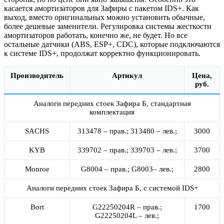
касается амортизаторов для Зафиры с пакетом IDS+. Как
выход, вместо оригинальных можно установить обычные,
более дешевые заменители. Регулировка системы жесткости
амортизаторов работать, конечно же, не будет. Но все
остальные датчики (ABS, ESP+, CDC), которые подключаются
к системе IDS+, продолжат корректно функционировать.
Производитель
Артикул
Цена,
руб.
Аналоги передних стоек Зафира Б, стандартная
комплектация
SACHS
313478 – прав.; 313480 – лев.;
3000
KYB
339702 – прав.; 339703 – лев.;
3700
Monroe
G8004 – прав.; G8003– лев.;
2800
Аналоги передних стоек Зафира Б, с системой IDS+
Bort
G22250204R – прав.;
1700
G22250204L – лев.;