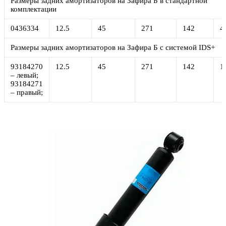
Размеры задних амортизаторов на Зафира Б в стандартной
комплектации
0436334
12.5
45
271
142
4
Размеры задних амортизаторов на Зафира Б с системой IDS+
93184270
12.5
45
271
142
1
– левый;
93184271
– правый;