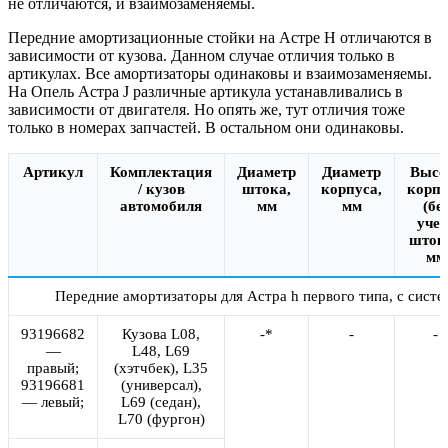
не отличаются, и взаимозаменяемы.
Передние амортизационные стойки на Астре H отличаются в
зависимости от кузова. Данном случае отличия только в
артикулах. Все амортизаторы одинаковы и взаимозаменяемы.
На Опель Астра J различные артикула устанавливались в
зависимости от двигателя. Но опять же, тут отличия тоже
только в номерах запчастей. В остальном они одинаковы.
Артикул
Комплектация
Диаметр
Диаметр
Высо
/ кузов
штока,
корпуса,
корпу
автомобиля
мм
мм
(бе
учет
штока
мм
Передние амортизаторы для Астра h первого типа, с сист
93196682
Кузова L08,
-*
-
-
—
L48, L69
правый;
(хэтчбек), L35
93196681
(универсал),
— левый;
L69 (седан),
L70 (фургон)