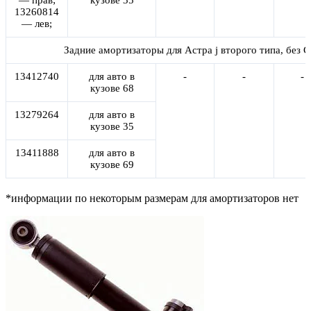
— прав;
кузове 35
13260814
— лев;
Задние амортизаторы для Астра j второго типа, без 
13412740
для авто в
-
-
-
кузове 68
13279264
для авто в
кузове 35
13411888
для авто в
кузове 69
*информации по некоторым размерам для амортизаторов нет