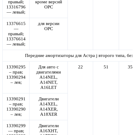
правый;
кроме версий
13316796
OPC
— левый;
13376615
для версии
—
OPC
правый;
13376614
— левый;
Передние амортизаторы для Астра j второго типа, без
13390295
Для авто с
22
51
355
– прав;
двигателями
13390294
A14NEL,
– лев;
A14NET,
A16LET
13390291
Двигатели
– прав;
A14XEL,
13390290
A14XER,
– лев;
A18XER
13390299
Двигатели
— прав;
A16XHT,