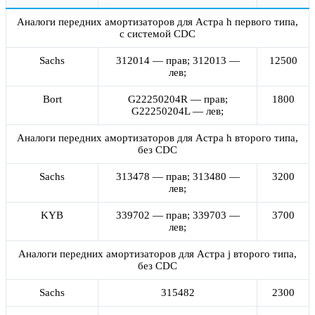
Аналоги передних амортизаторов для Астра h первого типа,
с системой CDC
Sachs
312014 — прав; 312013 —
12500
лев;
Bort
G22250204R — прав;
1800
G22250204L — лев;
Аналоги передних амортизаторов для Астра h второго типа,
без CDC
Sachs
313478 — прав; 313480 —
3200
лев;
KYB
339702 — прав; 339703 —
3700
лев;
Аналоги передних амортизаторов для Астра j второго типа,
без CDC
Sachs
315482
2300