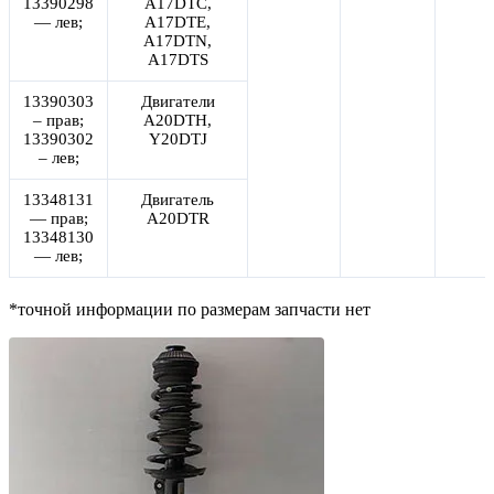
13390298
A17DTC,
— лев;
A17DTE,
A17DTN,
A17DTS
13390303
Двигатели
– прав;
A20DTH,
13390302
Y20DTJ
– лев;
13348131
Двигатель
— прав;
A20DTR
13348130
— лев;
*точной информации по размерам запчасти нет