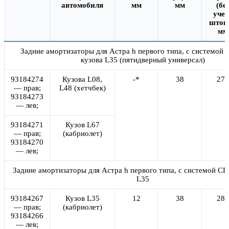
автомобиля
мм
мм
(бе
учет
штока
мм
Задние амортизаторы для Астра h первого типа, с системой 
кузова L35 (пятидверный универсал)
93184274
Кузова L08,
-*
38
271
— прав;
L48 (хетчбек)
93184273
— лев;
93184271
Кузов L67
— прав;
(кабриолет)
93184270
— лев;
Задние амортизаторы для Астра h первого типа, с системой CD
L35
93184267
Кузов L35
12
38
281
— прав;
(кабриолет)
93184266
— лев;