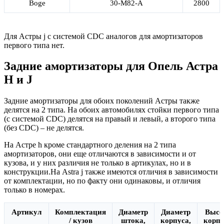
Boge
30-M82-A
2800
Для Астры j с системой CDC аналогов для амортизаторов
первого типа нет.
Задние амортизаторы для Опель Астра
H и J
Задние амортизаторы для обоих поколений Астры также
делятся на 2 типа. На обоих автомобилях стойки первого типа
(с системой CDC) делятся на правый и левый, а второго типа
(без CDC) – не делятся.
На Астре h кроме стандартного деления на 2 типа
амортизаторов, они еще отличаются в зависимости и от
кузова, и у них различия не только в артикулах, но и в
конструкции.На Astra j также имеются отличия в зависимости
от комплектации, но по факту они одинаковы, и отличия
только в номерах.
Артикул
Комплектация
Диаметр
Диаметр
Высо
/ кузов
штока,
корпуса,
корпу