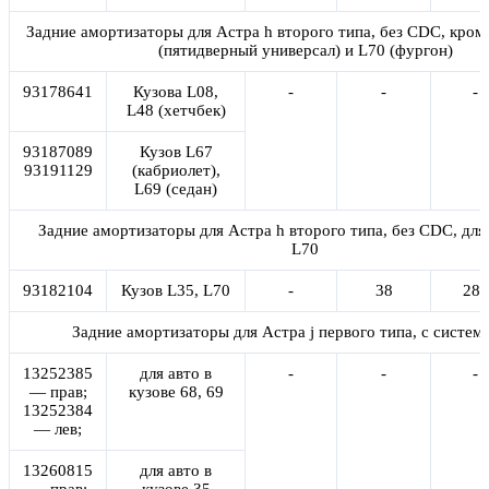
Задние амортизаторы для Астра h второго типа, без CDC, кром
(пятидверный универсал) и L70 (фургон)
93178641
Кузова L08,
-
-
-
L48 (хетчбек)
93187089
Кузов L67
93191129
(кабриолет),
L69 (седан)
Задние амортизаторы для Астра h второго типа, без CDC, для 
L70
93182104
Кузов L35, L70
-
38
281
Задние амортизаторы для Астра j первого типа, с систе
13252385
для авто в
-
-
-
— прав;
кузове 68, 69
13252384
— лев;
13260815
для авто в