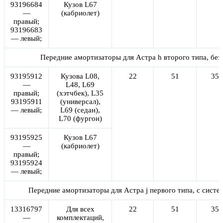
93196684
Кузов L67
—
(кабриолет)
правый;
93196683
— левый;
Передние амортизаторы для Астра h второго типа, бе
93195912
Кузова L08,
22
51
355
—
L48, L69
правый;
(хэтчбек), L35
93195911
(универсал),
— левый;
L69 (седан),
L70 (фургон)
93195925
Кузов L67
—
(кабриолет)
правый;
93195924
— левый;
Передние амортизаторы для Астра j первого типа, с сист
13316797
Для всех
22
51
355
—
комплектаций,