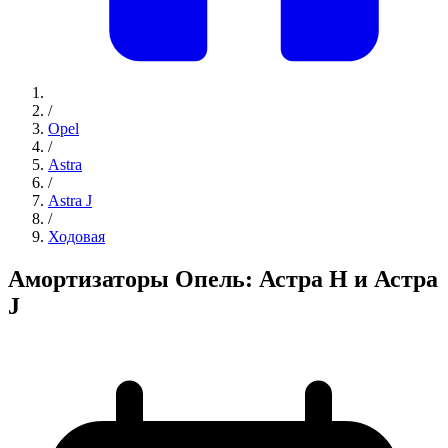
/
Opel
/
Astra
/
Astra J
/
Ходовая
Амортизаторы Опель: Астра H и Астра
J