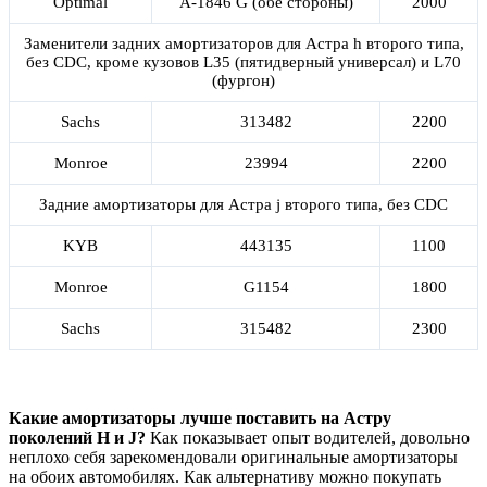
Optimal
A-1846 G (обе стороны)
2000
Заменители задних амортизаторов для Астра h второго типа,
без CDC, кроме кузовов L35 (пятидверный универсал) и L70
(фургон)
Sachs
313482
2200
Monroe
23994
2200
Задние амортизаторы для Астра j второго типа, без CDC
KYB
443135
1100
Monroe
G1154
1800
Sachs
315482
2300
Какие амортизаторы лучше поставить на Астру
поколений H и J?
Как показывает опыт водителей, довольно
неплохо себя зарекомендовали оригинальные амортизаторы
на обоих автомобилях. Как альтернативу можно покупать