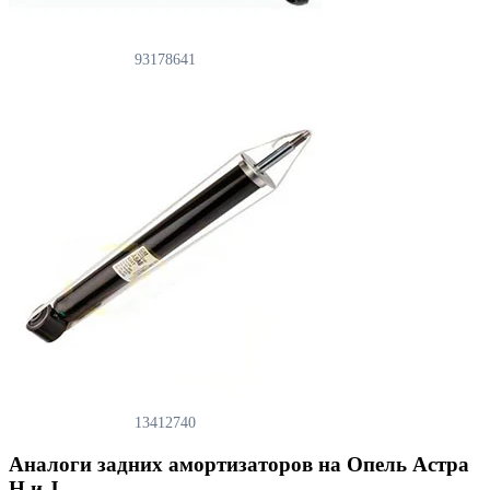
93178641
13412740
Аналоги задних амортизаторов на Опель Астра
H и J