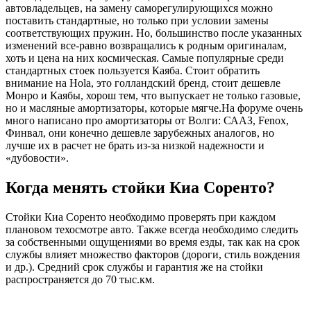
автовладельцев, на замену саморегулирующихся можно
поставить стандартные, но только при условии замены
соответствующих пружин. Но, большинство после указанных
изменений все-равно возвращались к родным оригиналам,
хоть и цена на них космическая. Самые популярные среди
стандартных стоек пользуется Каяба. Стоит обратить
внимание на
Hola
, это голландский бренд, стоит дешевле
Монро и Каябы, хорош тем, что выпускает не только газовые,
но и масляные амортизаторы, которые мягче.На форуме очень
много написано про амортизаторы от Волги:
СААЗ
,
Fenox
,
Финвал
, они конечно дешевле зарубежных аналогов, но
лучше их в расчет не брать из-за низкой надежности и
«дубовости».
Когда менять стойки Киа Соренто?
Стойки Киа Соренто необходимо проверять при каждом
плановом техосмотре авто. Также всегда необходимо следить
за собственными ощущениями во время езды, так как на срок
службы влияет множество факторов (дороги, стиль вождения
и др.). Средний срок службы и гарантия же на стойки
распространяется до 70 тыс.км.