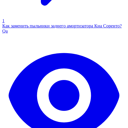
1
Как заменить пыльники заднего амортизатора Киа Соренто?
Qa