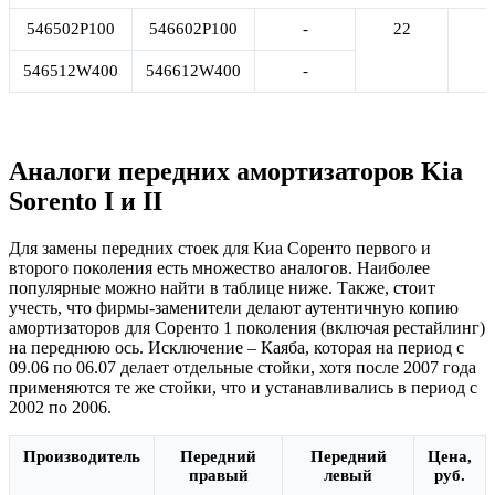
546502P100
546602P100
-
22
546512W400
546612W400
-
Аналоги передних амортизаторов Kia
Sorento I и II
Для замены передних стоек для Киа Соренто первого и
второго поколения есть множество аналогов. Наиболее
популярные можно найти в таблице ниже. Также, стоит
учесть, что фирмы-заменители делают аутентичную копию
амортизаторов для Соренто 1 поколения (включая рестайлинг)
на переднюю ось. Исключение – Каяба, которая на период с
09.06 по 06.07 делает отдельные стойки, хотя после 2007 года
применяются те же стойки, что и устанавливались в период с
2002 по 2006.
Производитель
Передний
Передний
Цена,
правый
левый
руб.