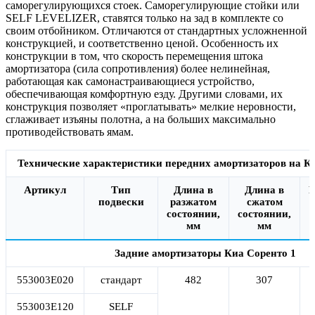
саморегулирующихся стоек. Саморегулирующие стойки или
SELF LEVELIZER, ставятся только на зад в комплекте со
своим отбойником. Отличаются от стандартных усложненной
конструкцией, и соответственно ценой. Особенность их
конструкции в том, что скорость перемещения штока
амортизатора (сила сопротивления) более нелинейная,
работающая как самонастраивающиеся устройство,
обеспечивающая комфортную езду. Другими словами, их
конструкция позволяет «проглатывать» мелкие неровности,
сглаживает изъяны полотна, а на больших максимально
противодействовать ямам.
Технические характеристики передних амортизаторов на Ки
Артикул
Тип
Длина в
Длина в
Р
подвески
разжатом
сжатом
состоянии,
состоянии,
мм
мм
Задние амортизаторы Киа Соренто 1
553003E020
стандарт
482
307
553003E120
SELF