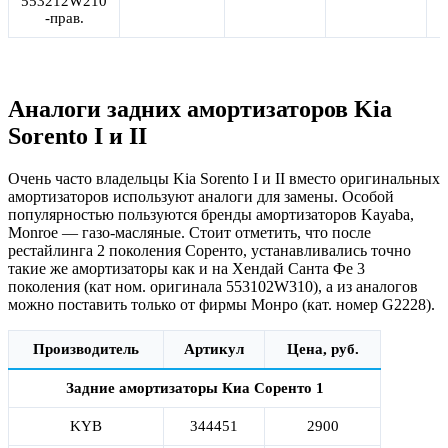
553212W210
-прав.
Аналоги задних амортизаторов Kia
Sorento I и II
Очень часто владельцы Kia Sorento I и II вместо оригинальных
амортизаторов используют аналоги для замены. Особой
популярностью пользуются бренды амортизаторов Kayaba,
Monroe — газо-масляные. Стоит отметить, что после
рестайлинга 2 поколения Соренто, устанавливались точно
такие же амортизаторы как и на Хендай Санта Фе 3
поколения (кат ном. оригинала 553102W310), а из аналогов
можно поставить только от фирмы Монро (кат. номер G2228).
Производитель
Артикул
Цена, руб.
Задние амортизаторы Киа Соренто 1
KYB
344451
2900