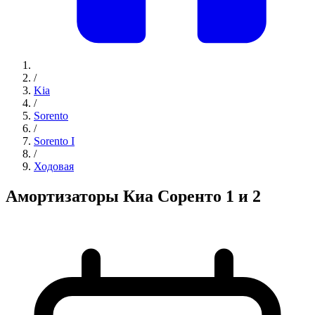
/
Kia
/
Sorento
/
Sorento I
/
Ходовая
Амортизаторы Киа Соренто 1 и 2