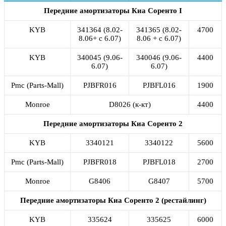
Передние амортизаторы Киа Соренто I
KYB
341364 (8.02-
341365 (8.02-
4700
8.06+ с 6.07)
8.06 + с 6.07)
KYB
340045 (9.06-
340046 (9.06-
4400
6.07)
6.07)
Pmc (Parts-Mall)
PJBFR016
PJBFL016
1900
Monroe
D8026 (к-кт)
4400
Передние амортизаторы Киа Соренто 2
KYB
3340121
3340122
5600
Pmc (Parts-Mall)
PJBFR018
PJBFL018
2700
Monroe
G8406
G8407
5700
Передние амортизаторы Киа Соренто 2 (рестайлинг)
KYB
335624
335625
6000