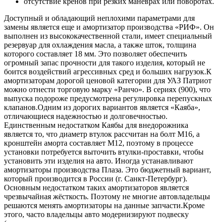
отсутствие кренов при резких маневрах или поворотах.
Доступный и обладающий неплохими параметрами для
замены является еще и амортизатор производства «
РИФ
». Он
выполнен из высококачественной стали, имеет специальный
резервуар для охлаждения масла, а также шток, толщина
которого составляет 18 мм. Это позволяет обеспечить
огромный запас прочности для такого изделия, который не
боится воздействий агрессивных сред и больших нагрузок.К
амортизаторам дорогой ценовой категории для УАЗ Патриот
можно отнести торговую марку «
Ранчо
». В сериях (900), что
выпуска подороже предусмотрена регулировка перепускных
клапанов.Одним из дорогих вариантов является «
Каяба
»,
отличающиеся надежностью и долговечностью.
Единственным недостатком Каябы для внедорожника
является то, что диаметр втулок рассчитан на болт М16, а
кронштейн аморта составляет М12, поэтому в процессе
установки потребуется выточить втулки-проставки, чтобы
установить эти изделия на авто. Иногда устанавливают
амортизаторы производства Плаза. Это бюджетный вариант,
который производится в России (г. Санкт-Петербург).
Основным недостатком таких амортизаторов является
чрезвычайная жёсткость. Поэтому не многие автовладельцы
решаются менять амортизаторы на данные запчасти.Кроме
этого, часто владельцы авто модернизируют подвеску