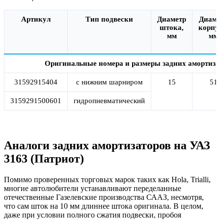
Артикул
Тип подвески
Диаметр
Диаме
штока,
корпу
мм
мм
Оригинальные номера и размеры задних амортиза
31592915404
с нижним шарниром
15
51
3159291500601
гидропневматический
Аналоги задних амортизаторов на УАЗ
3163 (Патриот)
Помимо проверенных торговых марок таких как Hola, Trialli,
многие автолюбители устанавливают переделанные
отечественные Газелевские производства
СААЗ
, несмотря,
что сам шток на 10 мм длиннее штока оригинала. В целом,
даже при условии полного сжатия подвески, пробоя