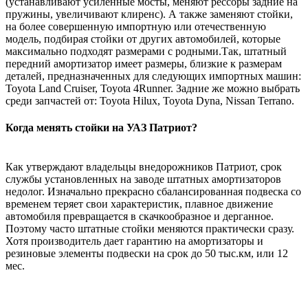
(устанавливают усиленные мосты, меняют рессоры задние на
пружины, увеличивают клиренс). А также заменяют стойки,
на более совершенную импортную или отечественную
модель, подбирая стойки от других автомобилей, которые
максимально подходят размерами с родными.Так, штатный
передний амортизатор имеет размеры, близкие к размерам
деталей, предназначенных для следующих импортных машин:
Toyota Land Cruiser, Toyota 4Runner. Задние же можно выбрать
среди запчастей от: Toyota Hilux, Toyota Dyna, Nissan Terrano.
Когда менять стойки на УАЗ Патриот?
Как утверждают владельцы внедорожников Патриот, срок
службы установленных на заводе штатных амортизаторов
недолог. Изначально прекрасно сбалансированная подвеска со
временем теряет свои характеристик, плавное движение
автомобиля превращается в скачкообразное и дерганное.
Поэтому часто штатные стойки меняются практически сразу.
Хотя производитель дает гарантию на амортизаторы и
резиновые элементы подвески на срок до 50 тыс.км, или 12
мес.