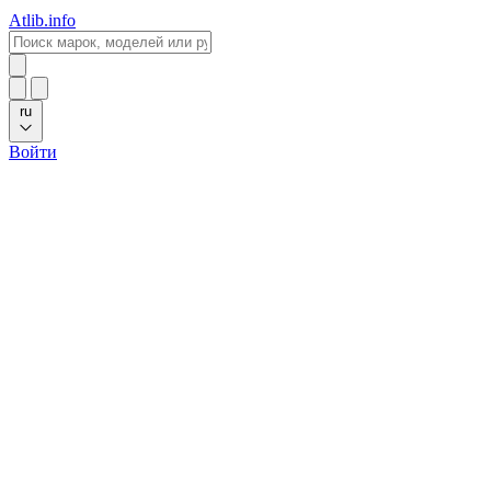
Atlib.info
ru
Войти