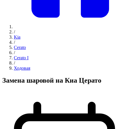
/
Kia
/
Cerato
/
Cerato I
/
Ходовая
Замена шаровой на Киа Церато