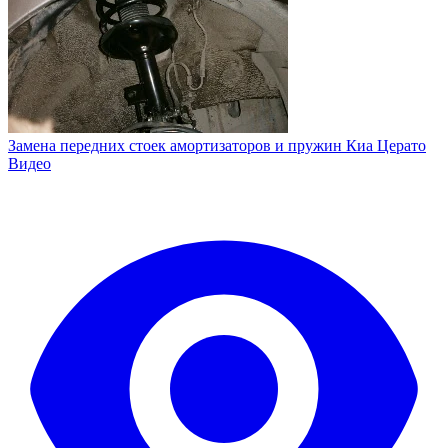
Замена передних стоек амортизаторов и пружин Киа Церато
Видео