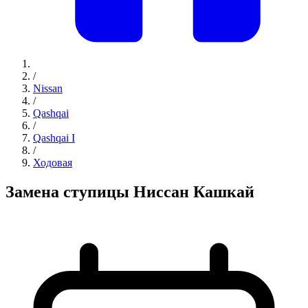
/
Nissan
/
Qashqai
/
Qashqai I
/
Ходовая
Замена ступицы Ниссан Кашкай