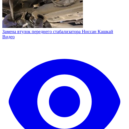
Замена втулок переднего стабализатора Ниссан Кашкай
Видео