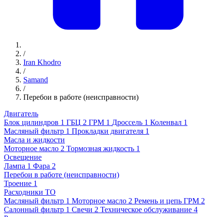
/
Iran Khodro
/
Samand
/
Перебои в работе (неисправности)
Двигатель
Блок цилиндров
1
ГБЦ
2
ГРМ
1
Дроссель
1
Коленвал
1
Масляный фильтр
1
Прокладки двигателя
1
Масла и жидкости
Моторное масло
2
Тормозная жидкость
1
Освещение
Лампа
1
Фара
2
Перебои в работе (неисправности)
Троение
1
Расходники ТО
Масляный фильтр
1
Моторное масло
2
Ремень и цепь ГРМ
2
Салонный фильтр
1
Свечи
2
Техническое обслуживание
4