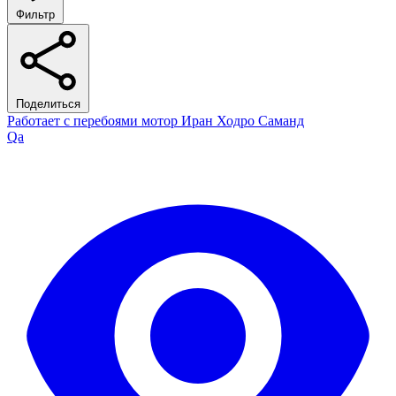
Фильтр
Поделиться
Работает с перебоями мотор Иран Ходро Саманд
Qa