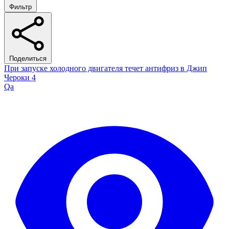
Фильтр
Поделиться
При запуске холодного двигателя течет антифриз в Джип
Чероки 4
Qa