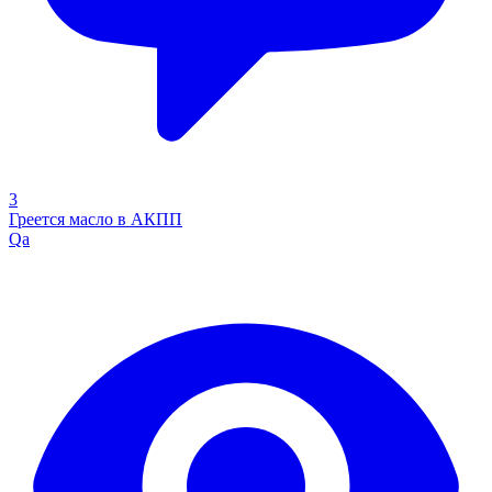
3
Греется масло в АКПП
Qa