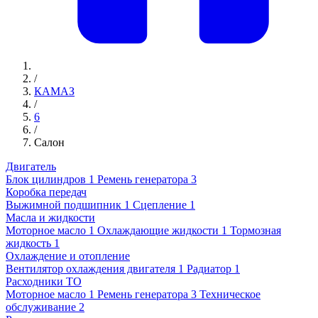
/
КАМАЗ
/
6
/
Салон
Двигатель
Блок цилиндров
1
Ремень генератора
3
Коробка передач
Выжимной подшипник
1
Сцепление
1
Масла и жидкости
Моторное масло
1
Охлаждающие жидкости
1
Тормозная
жидкость
1
Охлаждение и отопление
Вентилятор охлаждения двигателя
1
Радиатор
1
Расходники ТО
Моторное масло
1
Ремень генератора
3
Техническое
обслуживание
2