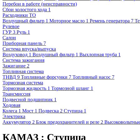
Перебои в работе (неисправности)
Сбои холостого хода
1
Расходники ТО
Воздушный фильтр
1
Моторное масло
1
Ремень генератора
7
Те
Рулевое
ГУР
3
Руль
1
Салон
Приборная панель
7
Система впуска/выпуска
Воздуховод
1
Воздушный фильтр
1
Выхлопная труба
1
Система зажигания
Зажигание
2
Топливная система
ТНВД
9
Топливные форсунки
7
Топливный насос
7
Тормозная система
Тормозная жидкость
1
Тормозной шланг
1
Трансмиссия
Подвесной подшипник
1
Ходовая
Колеса
1
Мост
1
Подвеска
2
Ступица
1
Электрика
Аккумулятор
2
Блок предохранителей и реле
2
Высоковольтные
КАМАЗ : Ступица