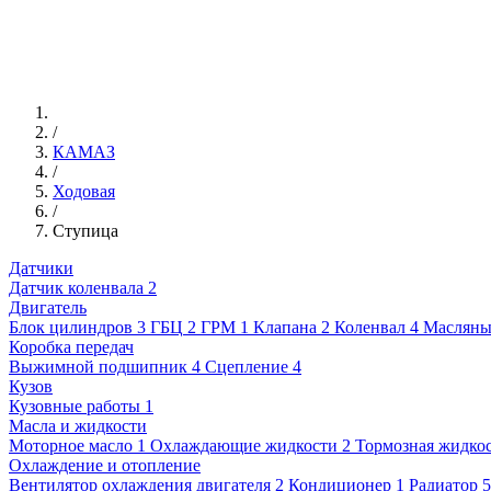
/
КАМАЗ
/
Ходовая
/
Ступица
Датчики
Датчик коленвала
2
Двигатель
Блок цилиндров
3
ГБЦ
2
ГРМ
1
Клапана
2
Коленвал
4
Масляны
Коробка передач
Выжимной подшипник
4
Сцепление
4
Кузов
Кузовные работы
1
Масла и жидкости
Моторное масло
1
Охлаждающие жидкости
2
Тормозная жидко
Охлаждение и отопление
Вентилятор охлаждения двигателя
2
Кондиционер
1
Радиатор
5