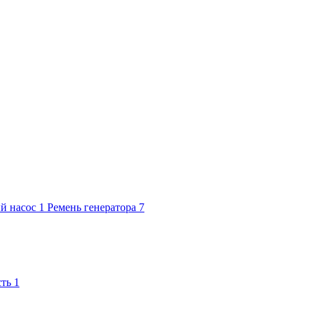
й насос
1
Ремень генератора
7
сть
1