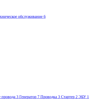
хническое обслуживание
6
 провода
3
Генератор
7
Проводка
3
Стартер
2
ЭБУ
1