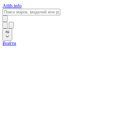
Atlib.info
ru
Войти