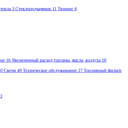
текла
3
Стеклоподъемник
11
Тюнинг
6
ние
16
Увеличенный расход топлива, масла, воздуха
10
30
Свечи
49
Техническое обслуживание
27
Топливный фильтр
3