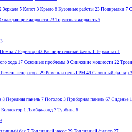
2
Зеркала
5
Капот
3
Крыло
8
Кузовные работы
23
Подкрылки
7
С
Охлаждающие жидкости
23
Тормозная жидкость
5
53
Помпа
7
Радиатор
43
Расширительный бачок
1
Термостат
1
ого хода
17
Сезонные проблемы
8
Снижение мощности
22
Трое
0
Ремень генератора
29
Ремень и цепь ГРМ
49
Салонный фильтр
а
8
Передняя панель
7
Потолок
3
Приборная панель
67
Сиденье
1
3
Коллектор
1
Лямбда-зонд
7
Турбина
6
9
пливный бак
7
Топливный насос
29
Топливный фильтр
27