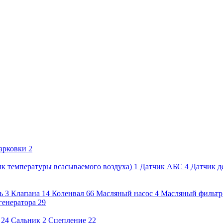
арковки
2
к температуры всасываемого воздуха)
1
Датчик АБС
4
Датчик д
ь
3
Клапана
14
Коленвал
66
Масляный насос
4
Масляный фильтр
генератора
29
24
Сальник
2
Сцепление
22