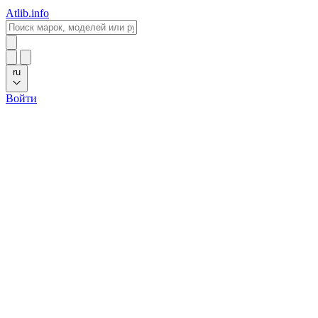
Atlib.info
ru
Войти