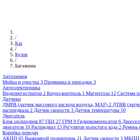
/
Kia
/
Кузов
/
Багажник
Автохимия
Мойка и очистка
3
Промывка и присадки
3
Автоэлектроника
Видеорегистратор
2
Круиз-контроль
1
Магнитола
12
Система п
Датчики
ДМРВ (датчик массового расхода воздуха, MAF)
2
ДТВВ (датчи
распредвала
2
Датчик скорости
3
Датчик температуры
10
Двигатель
Блок цилиндров
87
ГБЦ
27
ГРМ
9
Гидрокомпенсатор
6
Дроссел
двигателя
10
Распредвал
15
Регулятор холостого хода
2
Ремень 
Коробка передач
АКПП
65
Выжимной подшипник
21
Датчик скорости
3
МКПП