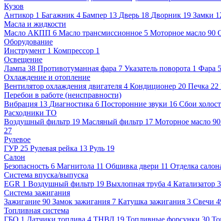
Кузов
Антикор
1
Багажник
4
Бампер
13
Дверь
18
Дворник
19
Замки
1
Масла и жидкости
Масло АКПП
6
Масло трансмиссионное
5
Моторное масло
90
Оборудование
Инструмент
1
Компрессор
1
Освещение
Лампа
38
Противотуманная фара
7
Указатель поворота
1
Фара
Охлаждение и отопление
Вентилятор охлаждения двигателя
4
Кондиционер
20
Печка
22
Перебои в работе (неисправности)
Вибрация
13
Диагностика
6
Посторонние звуки
16
Сбои холост
Расходники ТО
Воздушный фильтр
19
Масляный фильтр
17
Моторное масло
9
27
Рулевое
ГУР
25
Рулевая рейка
13
Руль
19
Салон
Безопасность
6
Магнитола
11
Обшивка двери
11
Отделка салон
Система впуска/выпуска
EGR
1
Воздушный фильтр
19
Выхлопная труба
4
Катализатор
Система зажигания
Зажигание
90
Замок зажигания
7
Катушка зажигания
3
Свечи
4
Топливная система
ГБО
1
Датчики топлива
4
ТНВД
19
Топливные форсунки
30
То