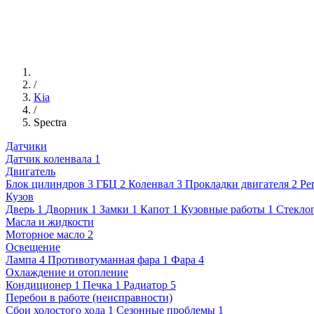
/
Kia
/
Spectra
Датчики
Датчик коленвала
1
Двигатель
Блок цилиндров
3
ГБЦ
2
Коленвал
3
Прокладки двигателя
2
Ре
Кузов
Дверь
1
Дворник
1
Замки
1
Капот
1
Кузовные работы
1
Стекло
Масла и жидкости
Моторное масло
2
Освещение
Лампа
4
Противотуманная фара
1
Фара
4
Охлаждение и отопление
Кондиционер
1
Печка
1
Радиатор
5
Перебои в работе (неисправности)
Сбои холостого хода
1
Сезонные проблемы
1