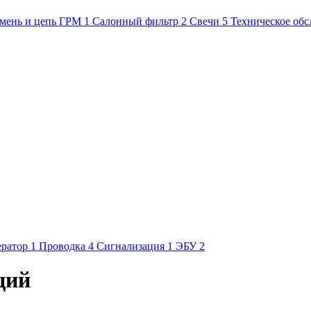
мень и цепь ГРМ
1
Салонный фильтр
2
Свечи
5
Техническое об
ератор
1
Проводка
4
Сигнализация
1
ЭБУ
2
ций