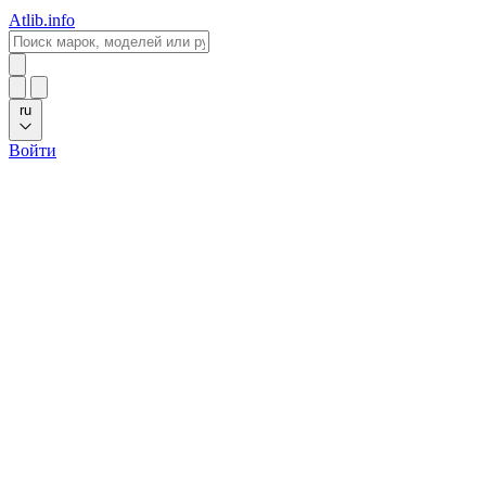
Atlib.info
ru
Войти