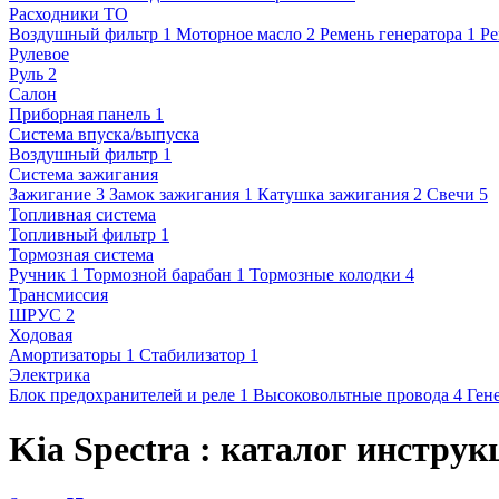
Расходники ТО
Воздушный фильтр
1
Моторное масло
2
Ремень генератора
1
Ре
Рулевое
Руль
2
Салон
Приборная панель
1
Система впуска/выпуска
Воздушный фильтр
1
Система зажигания
Зажигание
3
Замок зажигания
1
Катушка зажигания
2
Свечи
5
Топливная система
Топливный фильтр
1
Тормозная система
Ручник
1
Тормозной барабан
1
Тормозные колодки
4
Трансмиссия
ШРУС
2
Ходовая
Амортизаторы
1
Стабилизатор
1
Электрика
Блок предохранителей и реле
1
Высоковольтные провода
4
Ген
Kia Spectra : каталог инструк