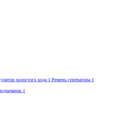
гулятор холостого хода
1
Ремень генератора
1
подъемник
1