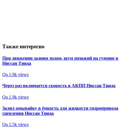
Также интересно
При движении задним ходом, шум похожий на гудение в
Ниссан Тиида
Qa
1.9k views
Через раз включается скорость в АКПП Ниссан Тиида
Qa
1.9k views
Залил омывайку в ёмкость для жидкости гидропривода
сцепления Ниссан Тиида
Qa
1.5k views