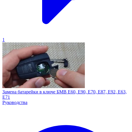
1
Замена батарейки в ключе БМВ E60, E90, E70, E87, E92, E63,
E71
Руководства