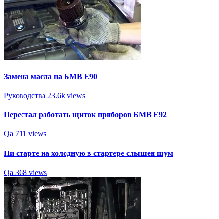
Замена масла на БМВ Е90
Руководства
23.6k views
Перестал работать щиток приборов БМВ Е92
Qa
711 views
Пи старте на холодную в стартере слышен шум
Qa
368 views