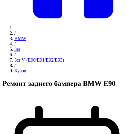
/
BMW
/
3er
/
3er V (E90/E91/E92/E93)
/
Кузов
Ремонт заднего бампера BMW E90