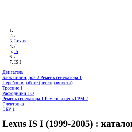
/
Lexus
/
IS
/
IS I
Двигатель
Блок цилиндров
2
Ремень генератора
1
Перебои в работе (неисправности)
Троение
1
Расходники ТО
Ремень генератора
1
Ремень и цепь ГРМ
2
Электрика
ЭБУ
1
Lexus IS I (1999-2005) : катал