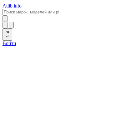
Atlib.info
ru
Войти