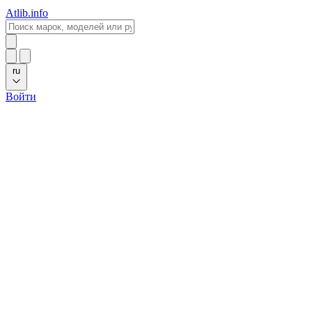
Atlib.info
ru
Войти