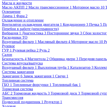
Масла и жидкости
Масло АКПП
2
Масло трансмиссионное
1
Моторное масло
10
Освещение
Лампа
1
Фара
2
Охлаждение и отопление
Вентилятор охлаждения двигателя
1
Кондиционер
3
Печка
5
П
Перебои в работе (неисправности)
Вибрация
1
Диагностика
3
Посторонние звуки
3
Сбои холостог
Расходники ТО
Воздушный фильтр
1
Масляный фильтр
4
Моторное масло
10
Р
Рулевое
ГУР
1
Рулевая рейка
2
Руль
2
Салон
Безопасность
4
Магнитола
2
Обшивка двери
3
Передняя панель
Система впуска/выпуска
Воздушный фильтр
1
Выхлопная труба
1
Катализатор
3
Коллек
Система зажигания
Зажигание
6
Замок зажигания
1
Свечи
1
Топливная система
ГБО
1
Топливные форсунки
1
Топливный бак
1
Тормозная система
АБС
2
Тормозная жидкость
3
Тормозной диск
3
Тормозной суп
Трансмиссия
Подвесной подшипник
1
Редуктор
1
Ходовая