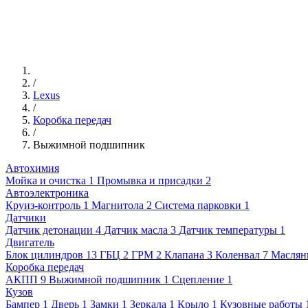
/
Lexus
/
Коробка передач
/
Выжимной подшипник
Автохимия
Мойка и очистка
1
Промывка и присадки
2
Автоэлектроника
Круиз-контроль
1
Магнитола
2
Система парковки
1
Датчики
Датчик детонации
4
Датчик масла
3
Датчик температуры
1
Двигатель
Блок цилиндров
13
ГБЦ
2
ГРМ
2
Клапана
3
Коленвал
7
Маслян
Коробка передач
АКПП
9
Выжимной подшипник
1
Сцепление
1
Кузов
Бампер
1
Дверь
1
Замки
1
Зеркала
1
Крыло
1
Кузовные работы