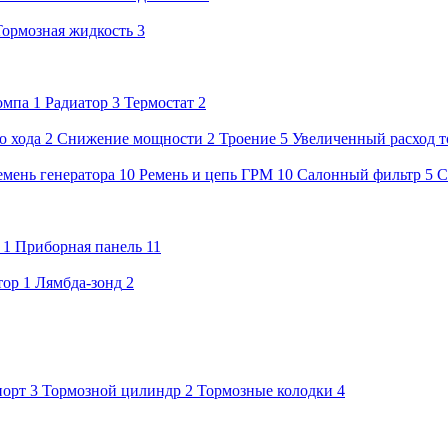
Тормозная жидкость
3
омпа
1
Радиатор
3
Термостат
2
о хода
2
Снижение мощности
2
Троение
5
Увеличенный расход то
емень генератора
10
Ремень и цепь ГРМ
10
Салонный фильтр
5
С
1
Приборная панель
11
тор
1
Лямбда-зонд
2
порт
3
Тормозной цилиндр
2
Тормозные колодки
4