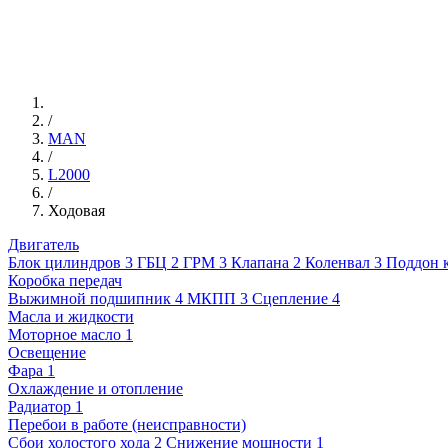
/
MAN
/
L2000
/
Ходовая
Двигатель
Блок цилиндров
3
ГБЦ
2
ГРМ
3
Клапана
2
Коленвал
3
Поддон 
Коробка передач
Выжимной подшипник
4
МКПП
3
Сцепление
4
Масла и жидкости
Моторное масло
1
Освещение
Фара
1
Охлаждение и отопление
Радиатор
1
Перебои в работе (неисправности)
Сбои холостого хода
2
Снижение мощности
1