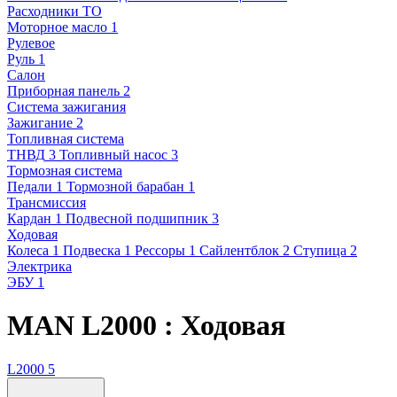
Расходники ТО
Моторное масло
1
Рулевое
Руль
1
Салон
Приборная панель
2
Система зажигания
Зажигание
2
Топливная система
ТНВД
3
Топливный насос
3
Тормозная система
Педали
1
Тормозной барабан
1
Трансмиссия
Кардан
1
Подвесной подшипник
3
Ходовая
Колеса
1
Подвеска
1
Рессоры
1
Сайлентблок
2
Ступица
2
Электрика
ЭБУ
1
MAN L2000 : Ходовая
L2000
5