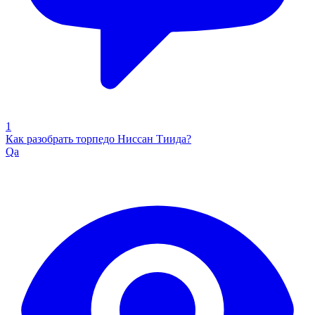
1
Как разобрать торпедо Ниссан Тиида?
Qa