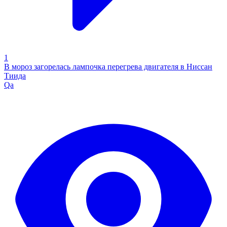
1
В мороз загорелась лампочка перегрева двигателя в Ниссан
Тиида
Qa