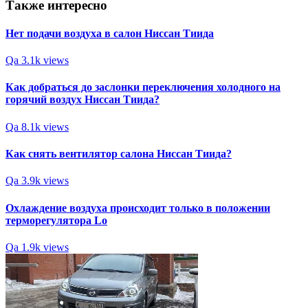
Также интересно
Нет подачи воздуха в салон Ниссан Тиида
Qa
3.1k views
Как добраться до заслонки переключения холодного на
горячий воздух Ниссан Тиида?
Qa
8.1k views
Как снять вентилятор салона Ниссан Тиида?
Qa
3.9k views
Охлаждение воздуха происходит только в положении
терморегулятора Lo
Qa
1.9k views