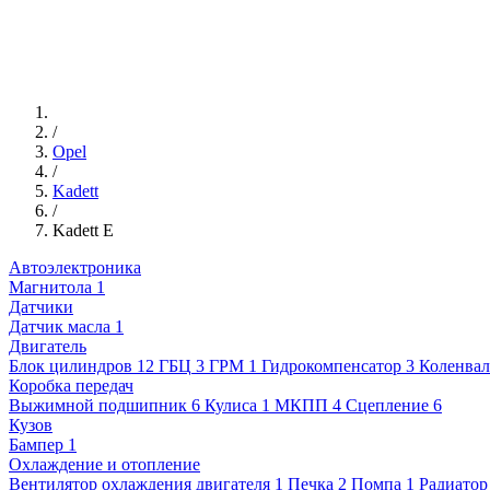
/
Opel
/
Kadett
/
Kadett E
Автоэлектроника
Магнитола
1
Датчики
Датчик масла
1
Двигатель
Блок цилиндров
12
ГБЦ
3
ГРМ
1
Гидрокомпенсатор
3
Коленвал
Коробка передач
Выжимной подшипник
6
Кулиса
1
МКПП
4
Сцепление
6
Кузов
Бампер
1
Охлаждение и отопление
Вентилятор охлаждения двигателя
1
Печка
2
Помпа
1
Радиатор