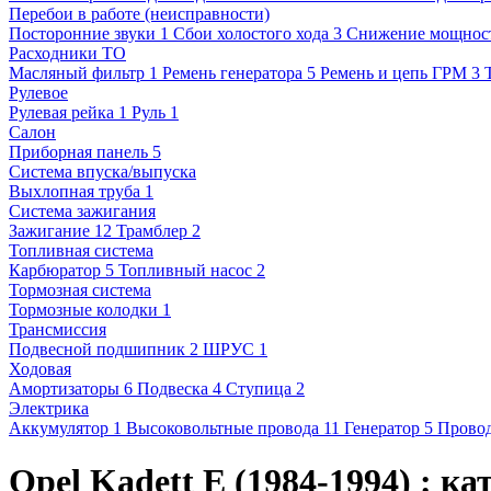
Перебои в работе (неисправности)
Посторонние звуки
1
Сбои холостого хода
3
Снижение мощнос
Расходники ТО
Масляный фильтр
1
Ремень генератора
5
Ремень и цепь ГРМ
3
Рулевое
Рулевая рейка
1
Руль
1
Салон
Приборная панель
5
Система впуска/выпуска
Выхлопная труба
1
Система зажигания
Зажигание
12
Трамблер
2
Топливная система
Карбюратор
5
Топливный насос
2
Тормозная система
Тормозные колодки
1
Трансмиссия
Подвесной подшипник
2
ШРУС
1
Ходовая
Амортизаторы
6
Подвеска
4
Ступица
2
Электрика
Аккумулятор
1
Высоковольтные провода
11
Генератор
5
Прово
Opel Kadett E (1984-1994) : к