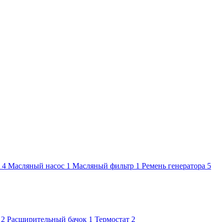
4
Масляный насос
1
Масляный фильтр
1
Ремень генератора
5
2
Расширительный бачок
1
Термостат
2