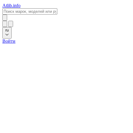
Atlib.info
ru
Войти