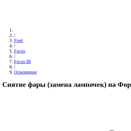
/
Ford
/
Focus
/
Focus III
/
Освещение
Снятие фары (замена лампочек) на Фор