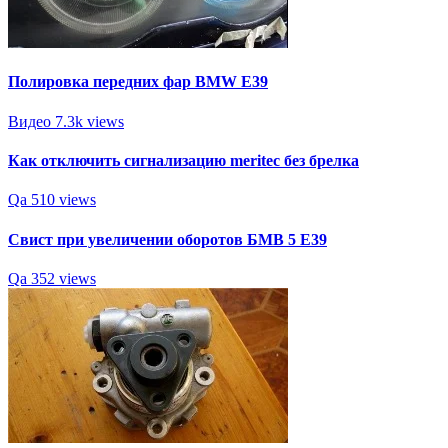
Полировка передних фар BMW E39
Видео
7.3k views
Как отключить сигнализацию meritec без брелка
Qa
510 views
Свист при увеличении оборотов БМВ 5 Е39
Qa
352 views