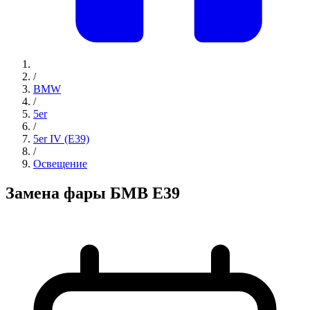
/
BMW
/
5er
/
5er IV (E39)
/
Освещение
Замена фары БМВ Е39