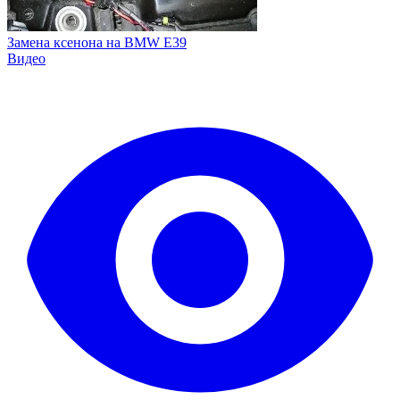
Замена ксенона на BMW E39
Видео