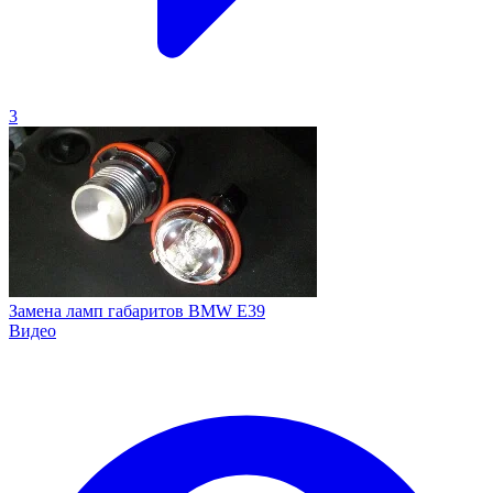
3
Замена ламп габаритов BMW E39
Видео