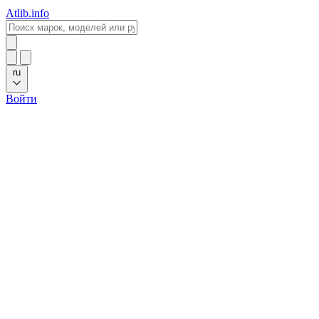
Atlib.info
ru
Войти