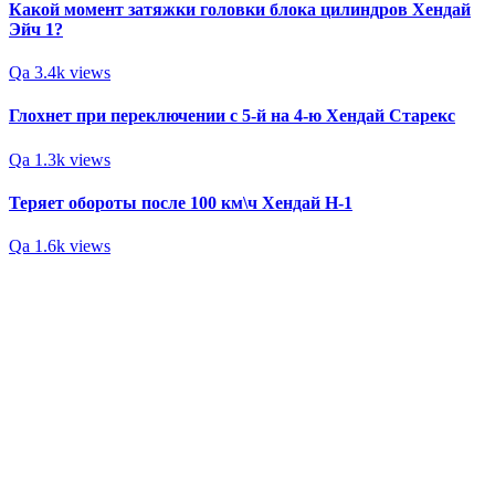
Какой момент затяжки головки блока цилиндров Хендай
Эйч 1?
Qa
3.4k views
Глохнет при переключении с 5-й на 4-ю Хендай Старекс
Qa
1.3k views
Теряет обороты после 100 км\ч Хендай H-1
Qa
1.6k views