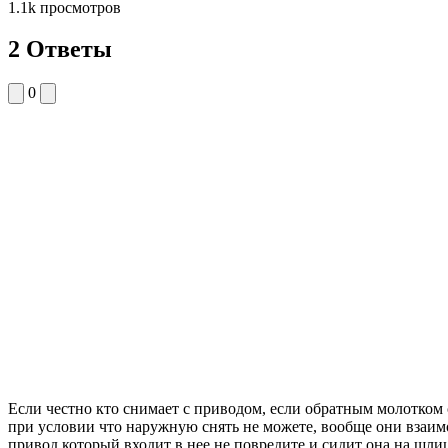
1.1k
просмотров
2 Ответы
0
Если честно кто снимает с приводом, если обратным молотком 
при условии что наружную снять не можете, вообще они взаимо
привод который входит в нее не повредите и сидит она на шли