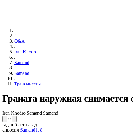
/
Q&A
/
Iran Khodro
/
Samand
/
Samand
/
Трансмиссия
Граната наружная снимается 
Iran Khodro Samand Samand
0
задан
5 лет назад
спросил
Samand1. 8