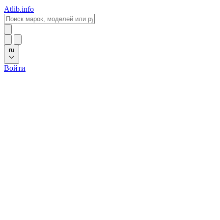
Atlib.info
ru
Войти