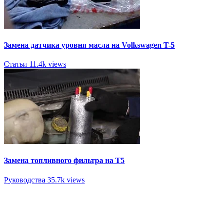
Замена датчика уровня масла на Volkswagen T-5
Статьи
11.4k views
Замена топливного фильтра на Т5
Руководства
35.7k views