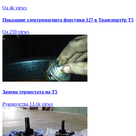
Qa
4k views
Показание электромагнита форсунки 127 в Транспортёр Т5
Qa
259 views
Замена термостата на Т5
Руководства
13.1k views