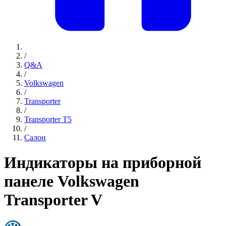
/
Q&A
/
Volkswagen
/
Transporter
/
Transporter T5
/
Салон
Индикаторы на приборной
панеле Volkswagen
Transporter V