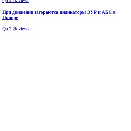
Qa
4.1k views
При движении загораются индикаторы ЭУР и АБС в
Приоре
Qa
2.2k views