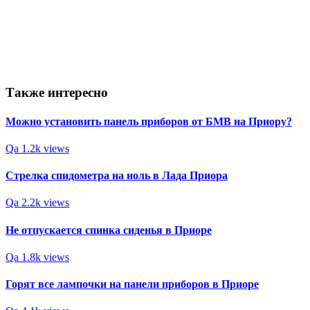
Также интересно
Можно установить панель приборов от БМВ на Приору?
Qa
1.2k views
Стрелка спидометра на ноль в Лада Приора
Qa
2.2k views
Не отпускается спинка сиденья в Приоре
Qa
1.8k views
Горят все лампочки на панели приборов в Приоре