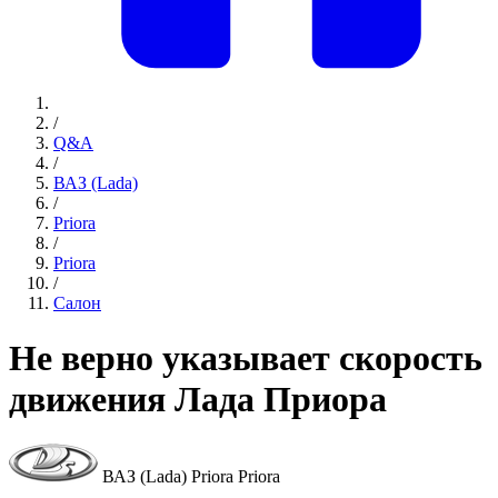
/
Q&A
/
ВАЗ (Lada)
/
Priora
/
Priora
/
Салон
Не верно указывает скорость
движения Лада Приора
ВАЗ (Lada) Priora Priora