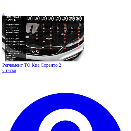
2
Регламент ТО Киа Соренто 2
Статьи