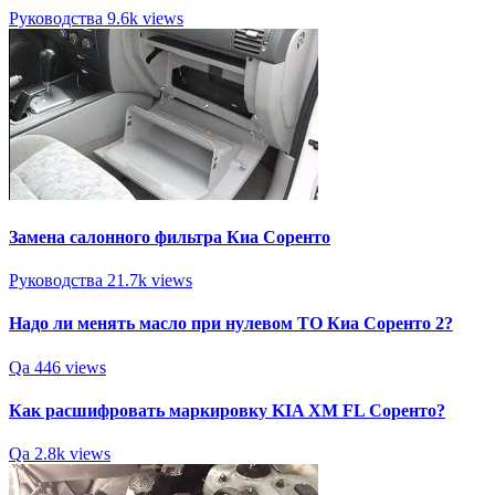
Руководства
9.6k views
Замена салонного фильтра Киа Соренто
Руководства
21.7k views
Надо ли менять масло при нулевом ТО Киа Соренто 2?
Qa
446 views
Как расшифровать маркировку KIA XM FL Соренто?
Qa
2.8k views