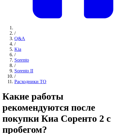
/
Q&A
/
Kia
/
Sorento
/
Sorento II
/
Расходники ТО
Какие работы
рекомендуются после
покупки Киа Соренто 2 с
пробегом?