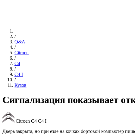
/
Q&A
/
Citroen
/
C4
/
C4 I
/
Кузов
Сигнализация показывает отк
Citroen C4 C4 I
Дверь закрыта, но при езде на кочках бортовой компьютер пише