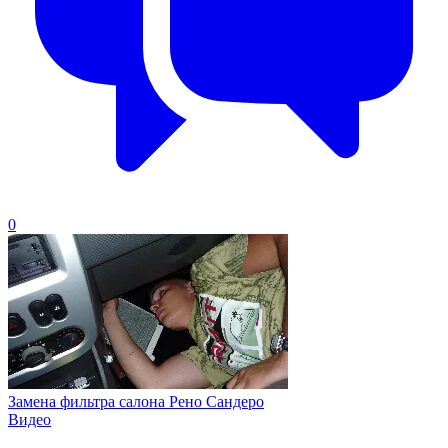
0
Замена фильтра салона Рено Сандеро
Видео