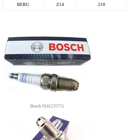
BERU
Z14
210
Bosch 0241235751