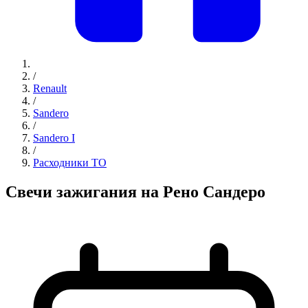
/
Renault
/
Sandero
/
Sandero I
/
Расходники ТО
Свечи зажигания на Рено Сандеро