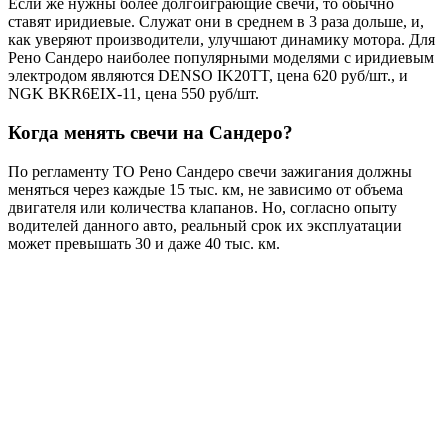
Если же нужны более долгоиграющие свечи, то обычно
ставят иридиевые. Служат они в среднем в 3 раза дольше, и,
как уверяют производители, улучшают динамику мотора. Для
Рено Сандеро наиболее популярными моделями с иридиевым
электродом являются DENSO IK20TT, цена 620 руб/шт., и
NGK BKR6EIX-11
, цена 550 руб/шт.
Когда менять свечи на Сандеро?
По регламенту ТО Рено Сандеро свечи зажигания должны
меняться через каждые 15 тыс. км, не зависимо от объема
двигателя или количества клапанов. Но, согласно опыту
водителей данного авто, реальный срок их эксплуатации
может превышать 30 и даже 40 тыс. км.