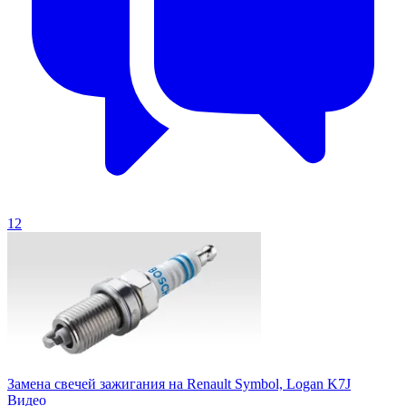
12
Замена свечей зажигания на Renault Symbol, Logan K7J
Видео