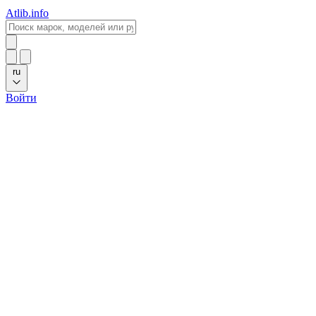
Atlib.info
ru
Войти