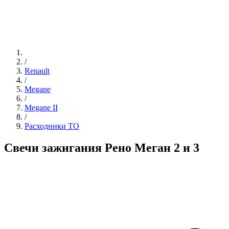
/
Renault
/
Megane
/
Megane II
/
Расходники ТО
Свечи зажигания Рено Меган 2 и 3