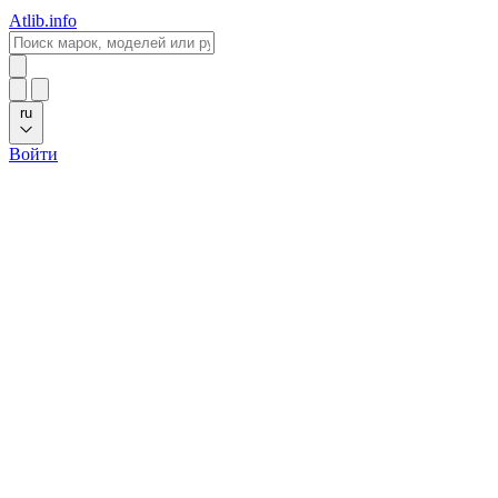
Atlib.info
ru
Войти