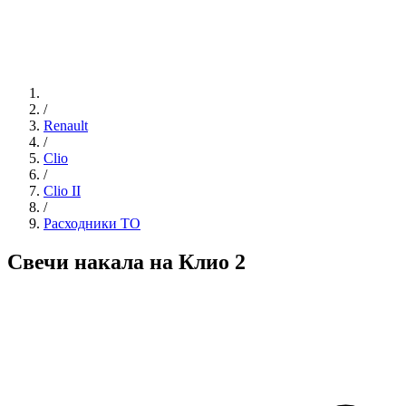
/
Renault
/
Clio
/
Clio II
/
Расходники ТО
Свечи накала на Клио 2