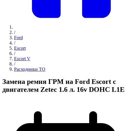
/
Ford
/
Escort
/
Escort V
/
Расходники ТО
Замена ремня ГРМ на Ford Escort с
двигателем Zetec 1.6 л. 16v DOHC L1E