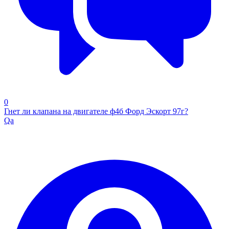
0
Гнет ли клапана на двигателе ф4б Форд Эскорт 97г?
Qa