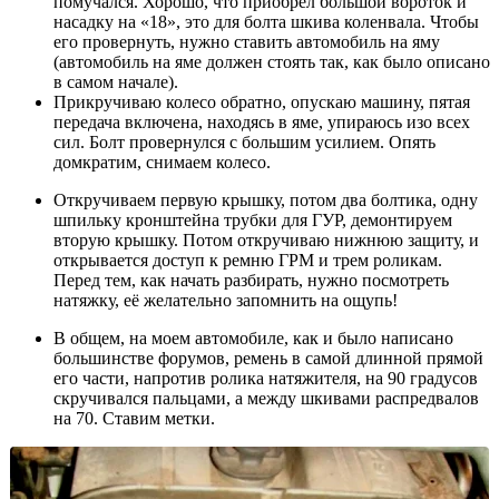
помучался. Хорошо, что приобрел большой вороток и
насадку на «18», это для болта шкива коленвала. Чтобы
его провернуть, нужно ставить автомобиль на яму
(автомобиль на яме должен стоять так, как было описано
в самом начале).
Прикручиваю колесо обратно, опускаю машину, пятая
передача включена, находясь в яме, упираюсь изо всех
сил. Болт провернулся с большим усилием. Опять
домкратим, снимаем колесо.
Откручиваем первую крышку, потом два болтика, одну
шпильку кронштейна трубки для ГУР, демонтируем
вторую крышку. Потом откручиваю нижнюю защиту, и
открывается доступ к ремню ГРМ и трем роликам.
Перед тем, как начать разбирать, нужно посмотреть
натяжку, её желательно запомнить на ощупь!
В общем, на моем автомобиле, как и было написано
большинстве форумов, ремень в самой длинной прямой
его части, напротив ролика натяжителя, на 90 градусов
скручивался пальцами, а между шкивами распредвалов
на 70. Ставим метки.