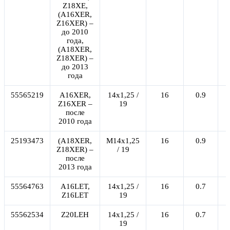
Z18XE,
(A16XER,
Z16XER) –
до 2010
года,
(A18XER,
Z18XER) –
до 2013
года
55565219
A16XER,
14x1,25 /
16
0.9
Z16XER –
19
после
2010 года
25193473
(A18XER,
М14x1,25
16
0.9
Z18XER) –
/ 19
после
2013 года
55564763
A16LET,
14x1,25 /
16
0.7
Z16LET
19
55562534
Z20LEH
14x1,25 /
16
0.7
19