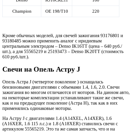
Champion
OE 198/T10
220
Кроме обычных моделей, для свечей зажигания 93176801 и
93180485 можно применить аналог с иридиевым
центральным электродом – Denso IK16TT (цена – 640 руб./
шт.), а для 55565219 и 25193473 – Denso IK20TT (стоимость
610 руб./шт.).
Свечи на Опель Астру J
Опель Астра J (четвертое поколение ) оснащалась
бензиновыми двигателями с объемами 1.4, 1.6, 2.0. Свечи
зажигания во многом отличаются от моторов. На данном авто,
на некоторые комплектации устанавливают такие же свечи,
как и на предыдущее поколение (Астра H), так как в них
применялись одинаковые моторы.
На Астру J с двигателями 1.4 (A14XEL, A14XER), 1.6
(A16XER, 1.6 115 л.с.) и 1.8 (A18XER) ставились свечи с
артикулом 55565219. Это та же самая запчасть, что и на