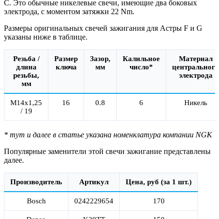
C. Это обычные никелевые свечи, имеющие два боковых
электрода, с моментом затяжки 22 Nm.
Размеры оригинальных свечей зажигания для Астры F и G
указаны ниже в таблице.
Резьба /
Размер
Зазор,
Калильное
Материал
длина
ключа
мм
число*
центрального
резьбы,
электрода
мм
М14x1,25
16
0.8
6
Никель
/ 19
* тут и далее в статье указана номенклатура компании NGK
Популярные заменители этой свечи зажигание представлены
далее.
Производитель
Артикул
Цена, руб (за 1 шт.)
Bosch
0242229654
170