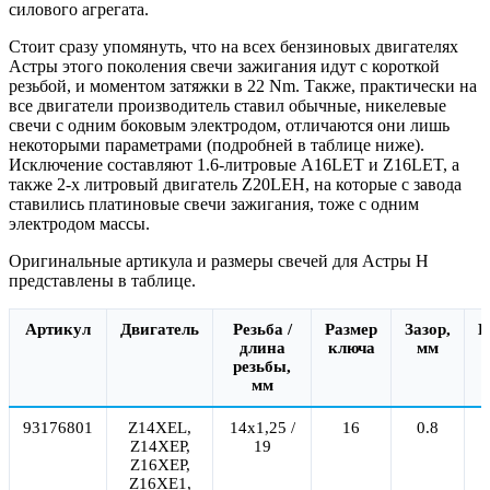
силового агрегата.
Стоит сразу упомянуть, что на всех бензиновых двигателях
Астры этого поколения свечи зажигания идут с короткой
резьбой, и моментом затяжки в 22 Nm. Также, практически на
все двигатели производитель ставил обычные, никелевые
свечи с одним боковым электродом, отличаются они лишь
некоторыми параметрами (подробней в таблице ниже).
Исключение составляют 1.6-литровые A16LET и Z16LET, а
также 2-х литровый двигатель Z20LEH, на которые с завода
ставились платиновые свечи зажигания, тоже с одним
электродом массы.
Оригинальные артикула и размеры свечей для Астры H
представлены в таблице.
Артикул
Двигатель
Резьба /
Размер
Зазор,
К
длина
ключа
мм
резьбы,
мм
93176801
Z14XEL,
14x1,25 /
16
0.8
Z14XEP,
19
Z16XEP,
Z16XE1,