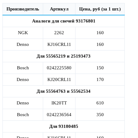
Производитель
Артикул
Цена, руб (за 1 шт.)
Аналоги для свечей 93176801
NGK
2262
160
Denso
KJ16CRL11
160
Для 55565219 и 25193473
Bosch
0242225580
150
Denso
KJ20CRL11
170
Для 55564763 и 55562534
Denso
IK20TT
610
Bosch
0242236564
350
Для 93180485
Denso
KJ16CRL11
160