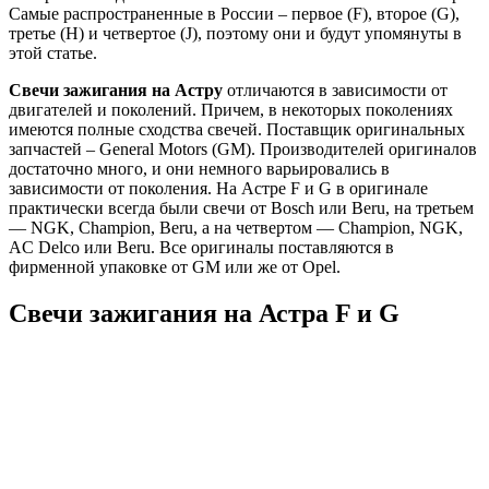
Самые распространенные в России – первое (F), второе (G),
третье (H) и четвертое (J), поэтому они и будут упомянуты в
этой статье.
Свечи зажигания на Астру
отличаются в зависимости от
двигателей и поколений. Причем, в некоторых поколениях
имеются полные сходства свечей. Поставщик оригинальных
запчастей – General Motors (GM). Производителей оригиналов
достаточно много, и они немного варьировались в
зависимости от поколения. На Астре F и G в оригинале
практически всегда были свечи от
Bosch
или
Beru
, на третьем
— NGK,
Champion
, Beru, а на четвертом — Champion, NGK,
AC Delco или Beru. Все оригиналы поставляются в
фирменной упаковке от GM или же от Opel.
Свечи зажигания на Астра F и G