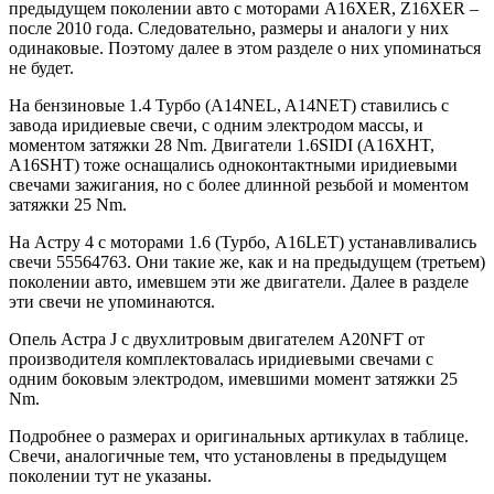
предыдущем поколении авто с моторами A16XER, Z16XER –
после 2010 года. Следовательно, размеры и аналоги у них
одинаковые. Поэтому далее в этом разделе о них упоминаться
не будет.
На бензиновые 1.4 Турбо (A14NEL, A14NET) ставились с
завода иридиевые свечи, с одним электродом массы, и
моментом затяжки 28 Nm. Двигатели 1.6SIDI (A16XHT,
A16SHT) тоже оснащались одноконтактными иридиевыми
свечами зажигания, но с более длинной резьбой и моментом
затяжки 25 Nm.
На Астру 4 с моторами 1.6 (Турбо, A16LET) устанавливались
свечи 55564763. Они такие же, как и на предыдущем (третьем)
поколении авто, имевшем эти же двигатели. Далее в разделе
эти свечи не упоминаются.
Опель Астра J с двухлитровым двигателем A20NFT от
производителя комплектовалась иридиевыми свечами с
одним боковым электродом, имевшими момент затяжки 25
Nm.
Подробнее о размерах и оригинальных артикулах в таблице.
Свечи, аналогичные тем, что установлены в предыдущем
поколении тут не указаны.