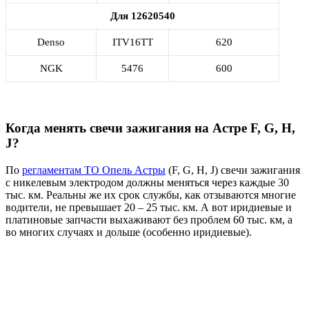
Для 12620540
Denso
ITV16TT
620
NGK
5476
600
Когда менять свечи зажигания на Астре F, G, H,
J?
По
регламентам ТО Опель Астры
(F, G, H, J) свечи зажигания
с никелевым электродом должны меняться через каждые 30
тыс. км. Реальны же их срок службы, как отзываются многие
водители, не превышает 20 – 25 тыс. км. А вот иридиевые и
платиновые запчасти выхаживают без проблем 60 тыс. км, а
во многих случаях и дольше (особенно иридиевые).