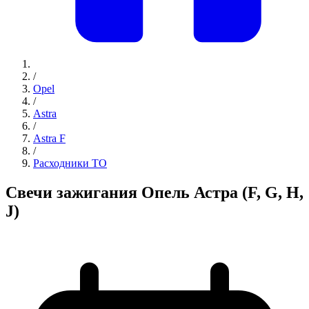
/
Opel
/
Astra
/
Astra F
/
Расходники ТО
Свечи зажигания Опель Астра (F, G, H,
J)