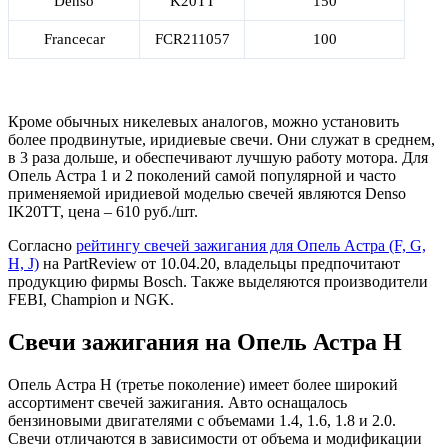
Denso
K20TT
150
Francecar
FCR211057
100
Кроме обычных никелевых аналогов, можно установить
более продвинутые, иридиевые свечи. Они служат в среднем,
в 3 раза дольше, и обеспечивают лучшую работу мотора. Для
Опель Астра 1 и 2 поколений самой популярной и часто
применяемой иридиевой моделью свечей являются
Denso
IK20TT
, цена – 610 руб./шт.
Согласно
рейтингу свечей зажигания для Опель Астра (F, G,
H, J)
на PartReview от 10.04.20, владельцы предпочитают
продукцию фирмы
Bosch
. Также выделяются производители
FEBI
,
Champion
и
NGK
.
Свечи зажигания на Опель Астра H
Опель Астра H (третье поколение) имеет более широкий
ассортимент свечей зажигания. Авто оснащалось
бензиновыми двигателями с объемами 1.4, 1.6, 1.8 и 2.0.
Свечи отличаются в зависимости от объема и модификации