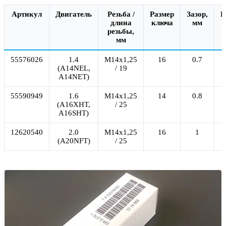
Артикул
Двигатель
Резьба /
Размер
Зазор,
К
длина
ключа
мм
резьбы,
мм
55576026
1.4
M14x1,25
16
0.7
(A14NEL,
/ 19
A14NET)
55590949
1.6
М14x1,25
14
0.8
(A16XHT,
/ 25
A16SHT)
12620540
2.0
М14x1,25
16
1
(A20NFT)
/ 25