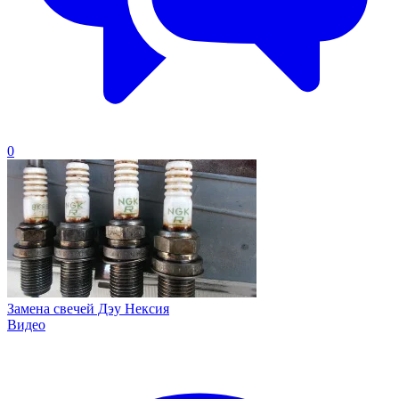
0
Замена свечей Дэу Нексия
Видео