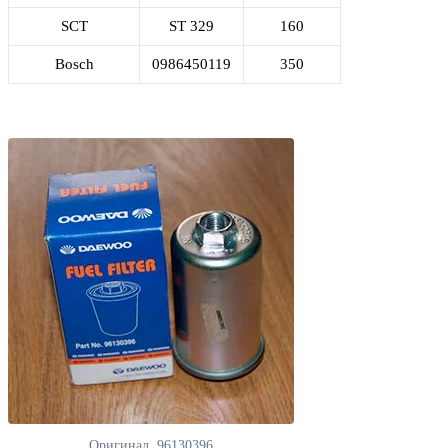
SCT
ST 329
160
Bosch
0986450119
350
Оригинал, 96130396