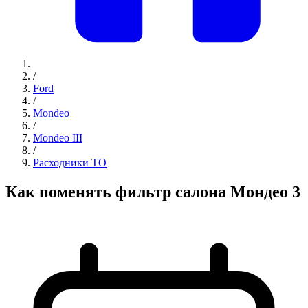
/
Ford
/
Mondeo
/
Mondeo III
/
Расходники ТО
Как поменять фильтр салона Мондео 3