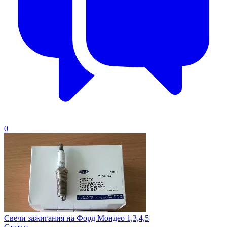
0
Свечи зажигания на Форд Мондео 1,3,4,5