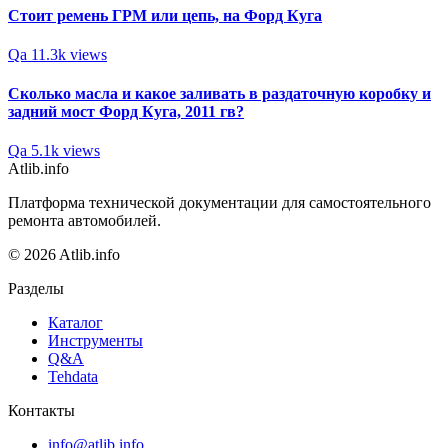
Стоит ремень ГРМ или цепь, на Форд Куга
Qa
11.3k views
Сколько масла и какое заливать в раздаточную коробку и
задний мост Форд Куга, 2011 гв?
Qa
5.1k views
Atlib.info
Платформа технической документации для самостоятельного
ремонта автомобилей.
© 2026 Atlib.info
Разделы
Каталог
Инструменты
Q&A
Tehdata
Контакты
info@atlib.info