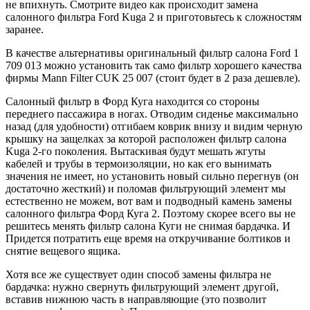
не впихнуть. Смотрите видео как происходит замена
салонного фильтра Ford Kuga 2 и приготовьтесь к сложностям
заранее.
В качестве альтернативы оригинальный фильтр салона Ford 1
709 013 можно установить так само фильтр хорошего качества
фирмы Mann Filter CUK 25 007 (стоит будет в 2 раза дешевле).
Салонный фильтр в Форд Куга находится со стороны
переднего пассажира в ногах. Отводим сиденье максимально
назад (для удобности) отгибаем коврик внизу и видим черную
крышку на защелках за которой расположен фильтр салона
Kuga 2-го поколения. Вытаскивая будут мешать жгуты
кабелей и трубы в термоизоляции, но как его вынимать
значения не имеет, но установить новый сильно перегнув (он
достаточно жесткий) и поломав фильтрующий элемент мы
естественно не можем, вот вам и подводный камень замены
салонного фильтра Форд Куга 2. Поэтому скорее всего вы не
решитесь менять фильтр салона Куги не снимая бардачка. И
Придется потратить еще время на откручивание болтиков и
снятие вещевого ящика.
Хотя все же существует один способ замены фильтра не
бардачка: нужно свернуть фильтрующий элемент другой,
вставив нижнюю часть в направляющие (это позволит