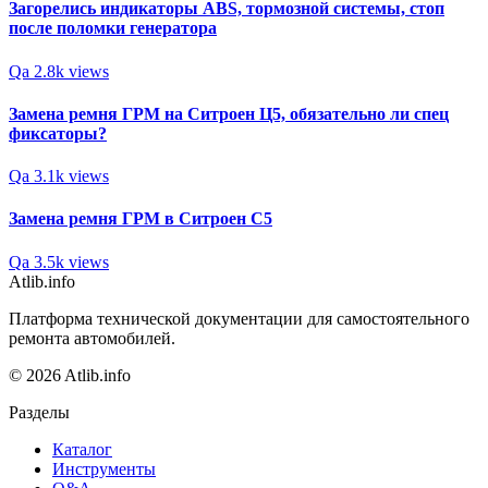
Загорелись индикаторы ABS, тормозной системы, стоп
после поломки генератора
Qa
2.8k views
Замена ремня ГРМ на Ситроен Ц5, обязательно ли спец
фиксаторы?
Qa
3.1k views
Замена ремня ГРМ в Cитроен С5
Qa
3.5k views
Atlib.info
Платформа технической документации для самостоятельного
ремонта автомобилей.
© 2026 Atlib.info
Разделы
Каталог
Инструменты