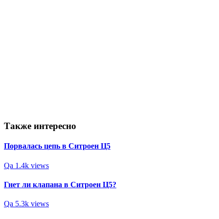
Также интересно
Порвалась цепь в Ситроен Ц5
Qa
1.4k views
Гнет ли клапана в Ситроен Ц5?
Qa
5.3k views