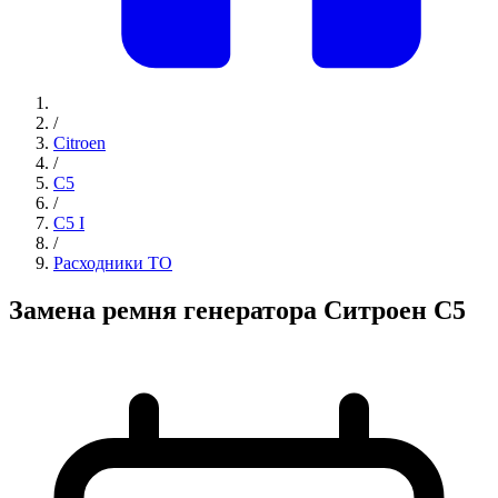
/
Citroen
/
C5
/
C5 I
/
Расходники ТО
Замена ремня генератора Ситроен С5